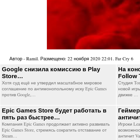
Автор -
Ramil
. Размещено:
22 ноября 2020 22:01
.
Far Cry 6
Google снизила комиссию в Play
На кон
Store…
Follow
Хотя суд ещё не утвердил масштабное мировое
Студия To
соглашение по антимонопольному иску Epic Games
новой игры
против Google,…
движке …
Epic Games Store будет работать в
Геймер
пять раз быстрее…
античи
Компания Epic Games продолжает активно развивать
Игроки Lea
Epic Games Store, стремясь сократить отставание от
возможнос
Steam…
античит V