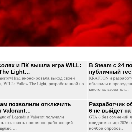
солях и ПК вышла игра WILL:
В Steam с 24 п
 The Light…
публичный тес
morrowHead анонсировала выход своей
KRAFTON и разработч
, WILL: Follow The Light, разработанной на
объявили о проведен
многопользовател…
ам позволили отключить
Разработчик о
т Valorant…
6 не выйдет н
gue of Legends и Valorant получили
GTA 6 без сомнений я
ть отключать постоянно работающий
ожидаемых игр 2026 г
anguard …
ноябре опробов…