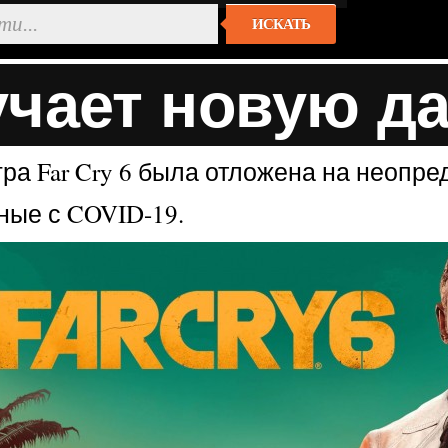
ИСКАТЬ
учает новую да
гра Far Cry 6 была отложена на неопре
ные с COVID-19.