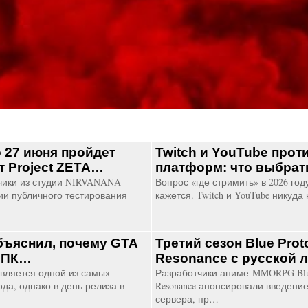
о 27 июня пройдет
Twitch и YouTube про
т Project ZETA…
платформ: что выбра
ики из студии NIRVANANA
Вопрос «где стримить» в 2026 год
ии публичного тестирования
кажется. Twitch и YouTube никуда
бъяснил, почему GTA
Третий сезон Blue Proto
а ПК…
Resonance с русской 
вляется одной из самых
Разработчики аниме-MMORPG Blue 
ода, однако в день релиза в
Resonance анонсировали введение
сервера, пр…