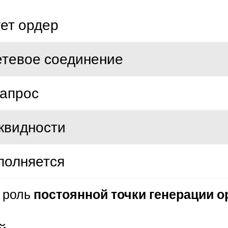
ет ордер
етевое соединение
запрос
квидности
полняется
постоянной точки генерации 
т роль