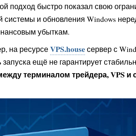
й подход быстро показал свою огран
й системы и обновления Windows нере
инансовым убыткам.
VPS.house
р, на ресурсе
сервер с Wind
ь запуска ещё не гарантирует стабиль
между терминалом трейдера, VPS и