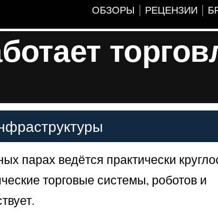
ОБЗОРЫ
РЕЦЕНЗИИ
Б
аботает торгов
инфраструктуры
ных парах ведётся практически круглос
ические торговые системы, роботов и
твует.