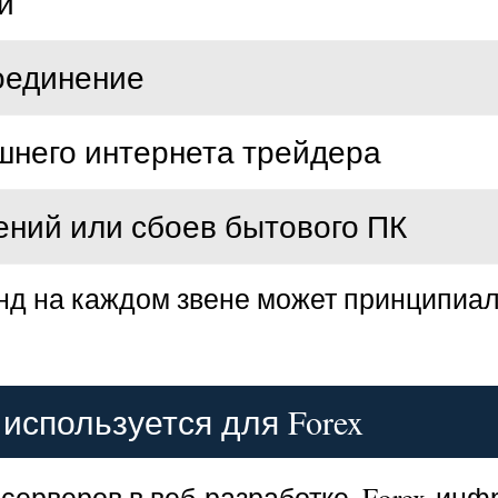
й
оединение
ашнего интернета трейдера
ений или сбоев бытового ПК
нд на каждом звене может принципиаль
используется для Forex
серверов в веб-разработке, Forex-ин