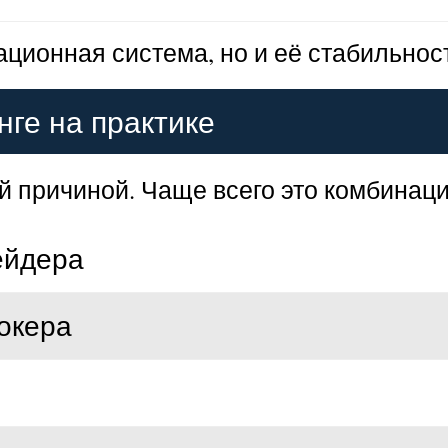
ационная система, но и её стабильност
нге на практике
й причиной. Чаще всего это комбинац
ейдера
окера