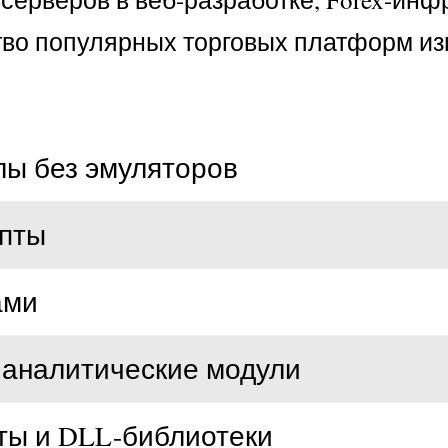
тво популярных торговых платформ из
лы без эмуляторов
ипты
ами
 аналитические модули
ты и DLL-библиотеки