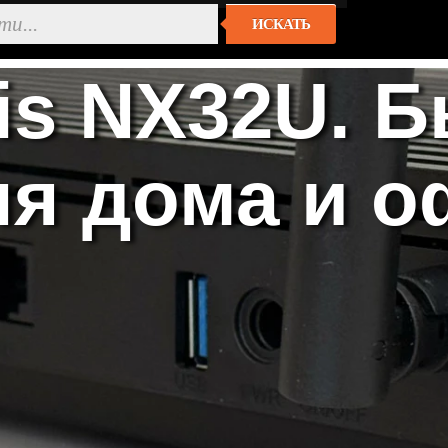
ИСКАТЬ
is NX32U. 
ля дома и о