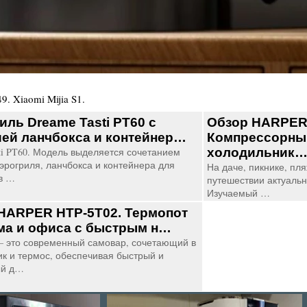
49
.
Xiaomi Mijia S1.
иль Dreame Tasti PT60 с
Обзор HARPER
ей ланчбокса и контейнер…
Компрессорны
sti PT60. Модель выделяется сочетанием
холодильник
эрогриля, ланчбокса и контейнера для
На даче, пикнике, пл
в …
путешествии актуальн
Изучаемый …
HARPER HTP-5T02. Термопот
ма и офиса с быстрым н…
– это современный самовар, сочетающий в
ик и термос, обеспечивая быстрый и
ый д…