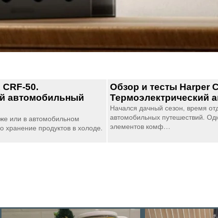
 CRF-50.
Обзор и тесты Harper 
й автомобильный
Термоэлектрический 
…
Начался дачный сезон, время от
автомобильных путешествий. Од
яже или в автомобильном
элементов комф…
о хранение продуктов в холоде.