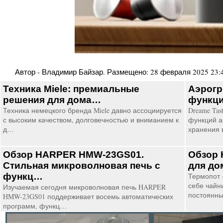
Автор -
Владимир Байзар
. Размещено:
28 февраля 2025 23:
Техника Miele: премиальные
Аэрогр
решения для дома…
функци
Техника немецкого бренда Miele давно ассоциируется
Dreame Ta
с высоким качеством, долговечностью и вниманием к
функций а
д…
хранения 
Обзор HARPER HMW-23GS01.
Обзор 
Стильная микроволновая печь с
для до
функц…
Термопот 
себе чайн
Изучаемая сегодня микроволновая печь HARPER
постоянн
HMW-23GS01 поддерживает восемь автоматических
программ, функц…