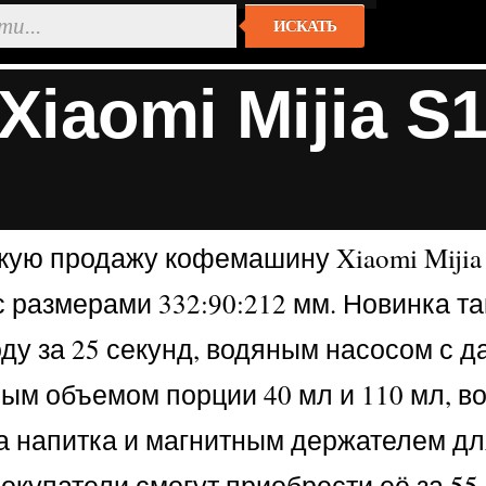
ИСКАТЬ
iaomi Mijia S
ую продажу кофемашину Xiaomi Mijia C
с размерами 332:90:212 мм. Новинка т
у за 25 секунд, водяным насосом с да
ым объемом порции 40 мл и 110 мл, 
а напитка и магнитным держателем дл
окупатели смогут приобрести её за 55