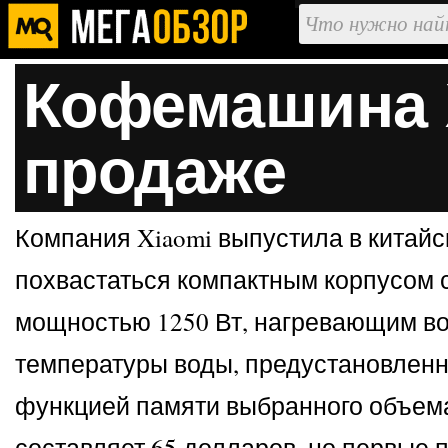
Кофемашина X
продаже
Компания Xiaomi выпустила в китайск
похвастаться компактным корпусом 
мощностью 1250 Вт, нагревающим вод
температуры воды, предустановленн
функцией памяти выбранного объем
составляет 65 долларов, но первые п