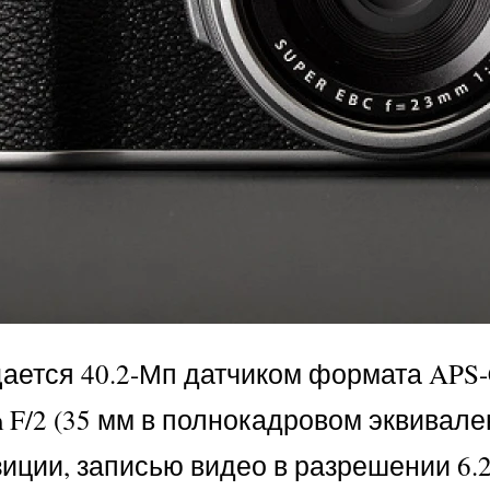
щается 40.2-Мп датчиком формата APS-C
F/2 (35 мм в полнокадровом эквивален
ции, записью видео в разрешении 6.2К 