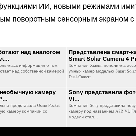
и и функциями ИИ, новыми режимами им
вым поворотным сенсорным экраном с
ботают над аналогом
Представлена смарт-к
et…
Smart Solar Camera 4 
оявилась информация о том,
Компания Xiaomi пополнила асс
ботает над собственной камерой
умных камер моделью Smart Solar 
Dual-Camera…
 необычную камеру
Sony представила фот
4P…
VI…
ьно представила Osmo Pocket
Компания Sony представила нов
ую камеру компании со
камеру под названием A7R VI. Г
модели стал…