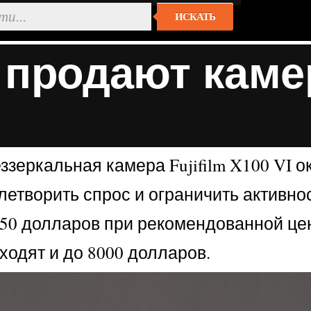
ИСКАТЬ
продают камеру
ззеркальная камера Fujifilm X100 VI 
летворить спрос и ограничить активн
4450 долларов при рекомендованной це
одят и до 8000 долларов.