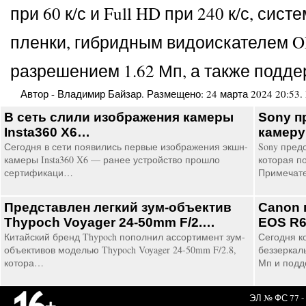
при 60 к/с и Full HD при 240 к/с, с
пленки, гибридным видоискателем O
разрешением 1.62 Мп, а также поддерж
Автор -
Владимир Байзар
. Размещено:
24 марта 2024 20:53
.
В сеть слили изображения камеры
Sony п
Insta360 X6…
камер
Сегодня в сети появились первые изображения экшн-
Sony пред
камеры Insta360 X6 — ранее устройство прошло
которая по
сертификаци…
Примечат
Представлен легкий зум-объектив
Canon 
Thypoch Voyager 24-50mm F/2.…
EOS R
Китайский бренд Thypoch пополнил ассортимент зум-
Сегодня к
объективов моделью Thypoch Voyager 24-50mm F/2.8,
беззеркал
котора…
Мп и под
ЭЛ № ФС 77 - 