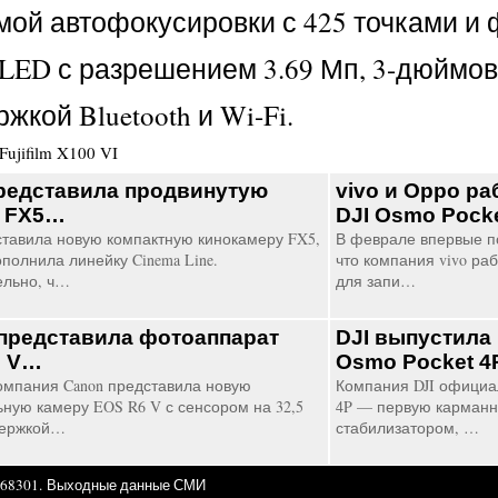
истемой автофокусировки с 425 точкам
LED с разрешением 3.69 Мп, 3-дюймо
кой Bluetooth и Wi-Fi.
Fujifilm X100 VI
редставила продвинутую
vivo и Oppo ра
у FX5…
DJI Osmo Pock
ставила новую компактную кинокамеру FX5,
В феврале впервые п
полнила линейку Cinema Line.
что компания vivo ра
ельно, ч…
для запи…
представила фотоаппарат
DJI выпустила
6 V…
Osmo Pocket 
омпания Canon представила новую
Компания DJI официал
ьную камеру EOS R6 V с сенсором на 32,5
4P — первую карманн
держкой…
стабилизатором, …
68301.
Выходные данные СМИ