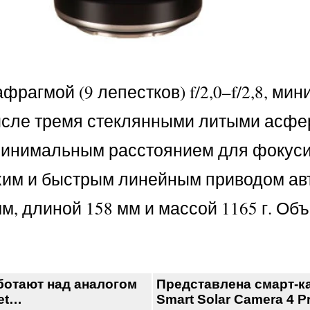
агмой (9 лепестков) f/2,0–f/2,8, ми
м числе тремя стеклянными литыми асф
, минимальным расстоянием для фокуси
ихим и быстрым линейным приводом ав
м, длиной 158 мм и массой 1165 г. Об
ботают над аналогом
Представлена смарт-к
et…
Smart Solar Camera 4 