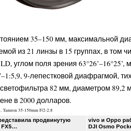
янием 35–150 мм, максимальной диафр
схемой из 21 линзы в 15 группах, в то
LD, углом поля зрения 63°26’–16°25’
7–1:5,9, 9-лепестковой диафрагмой, т
светофильтра 82 мм, диаметром 89,2 м
ене в 2000 долларов.
4
.
Tamron 35-150mm F/2-2.8
редставила продвинутую
vivo и Oppo ра
у FX5…
DJI Osmo Pock