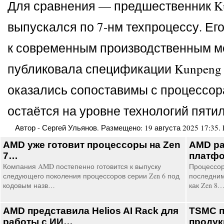
Для сравнения — предшественник Kun
выпускался по 7-нм техпроцессу. Ег
к современным производственным мо
публиковала спецификации Kunpeng 93
оказались сопоставимы с процессора
остаётся на уровне технологий пяти
Автор -
Сергей Ульянов
. Размещено:
19 августа 2025 17:35
.
AMD уже готовит процессоры на Zen
AMD ра
7…
платф
Компания AMD постепенно готовится к выпуску
Процессоры
следующего поколения процессоров серии Zen 6 под
последним
кодовым назв…
как Zen 8
AMD представила Helios AI Rack для
TSMC п
работы с ИИ…
продук