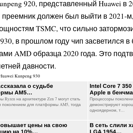
peng 920, представленный Huawei в 20
о преемник должен был выйти в 2021-м
щностям TSMC, что сильно затормозил
0, в прошлом году чип засветился в б
ми AMD образца 2020 года. Это подтв
летней давности.
Huawei Kunpeng 930
ссказала о судьбе
Intel Core 7 3
ормы AM5…
Apple в бенчм
 Ryzen на архитектуре Zen 7 могут стать
Процессоры поколения 
 поколением для платформы AM5, тогда
демонстрируют хороши
…
одноядерном, т…
овышает цены на свою
В сеть слили х
цию на 10%…
LGA 1954…