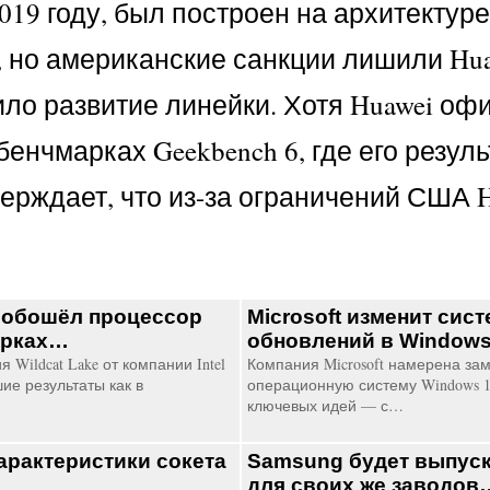
19 году, был построен на архитектуре
, но американские санкции лишили Hu
о развитие линейки. Хотя Huawei оф
енчмарках Geekbench 6, где его резул
ерждает, что из-за ограничений США 
50 обошёл процессор
Microsoft изменит сис
арках…
обновлений в Window
Wildcat Lake от компании Intel
Компания Microsoft намерена за
е результаты как в
операционную систему Windows 11
ключевых идей — с…
арактеристики сокета
Samsung будет выпуск
для своих же заводов