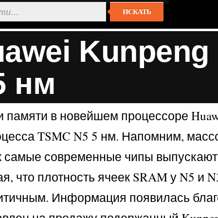
ИСКАТЬ
awei Kunpeng 
5 нм
и памяти в новейшем процессоре Huaw
цесса TSMC N5 5 нм. Напомним, массо
как самые современные чипы выпускают
я, что плотность ячеек SRAM у N5 и N
ритичным. Информация появилась благо
тавлен на продажу подержанный Kunpe