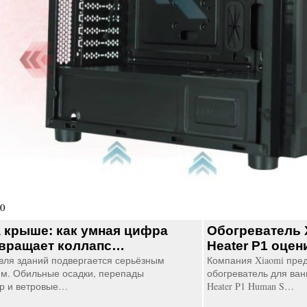
00
а крыше: как умная цифра
Обогреватель X
вращает коллапс…
Heater P1 оцен
вля зданий подвергается серьёзным
Компания Xiaomi пре
м. Обильные осадки, перепады
обогреватель для ванн
р и ветровые…
Heater P1 Human S…