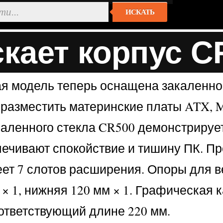
ИСКАТЬ
скает корпус C
вая модель теперь оснащена закаленно
азместить материнские платы ATX, Mi
каленного стекла CR500 демонстрируе
ечивают спокойствие и тишину ПК. Пр
т 7 слотов расширения. Опоры для вен
м × 1, нижняя 120 мм × 1. Графическая 
оответствующий длине 220 мм.