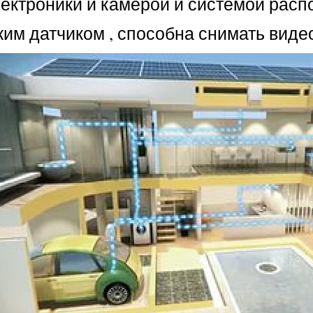
ектроники и камерой и системой распо
им датчиком , способна снимать видео