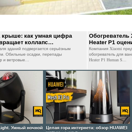
а крыше: как умная цифра
Обогреватель X
вращает коллапс…
Heater P1 оцен
вля зданий подвергается серьёзным
Компания Xiaomi пре
м. Обильные осадки, перепады
обогреватель для ванн
р и ветровые…
Heater P1 Human S…
Light. Умный ночной
Целая гора интернета: обзор HUAWEI