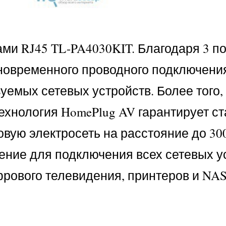
ами RJ45 TL-PA4030KIT. Благодаря 3 п
дновременного проводного подключения
зуемых сетевых устройств. Более того
ехнология HomePlug AV гарантирует с
вую электросеть на расстояние до 300
ние для подключения всех сетевых ус
фрового телевидения, принтеров и NAS