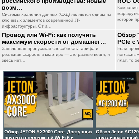
российского производства: новые
ROG Oc
возм…
Компания 
маршрутиз
Системы хранения данных (СХД) являются одним из
которой п
ключевых элементов современной IT-
инфраструктуры. От и…
Провод или Wi-Fi: как получить
Обзор 
максимум скорости от домашнег…
PCIe с 
Заявленная пропускная способность тарифа и
Если пров
реальная скорость в квартире — это разные вещи, и
негласным
здесь нет…
плат, то 
Обзор JETON AX3000 Core. Доступных
Обзор Jeton AC120
роутер с поддержкой Wi-Fi 6 и
двухдиапазонный 