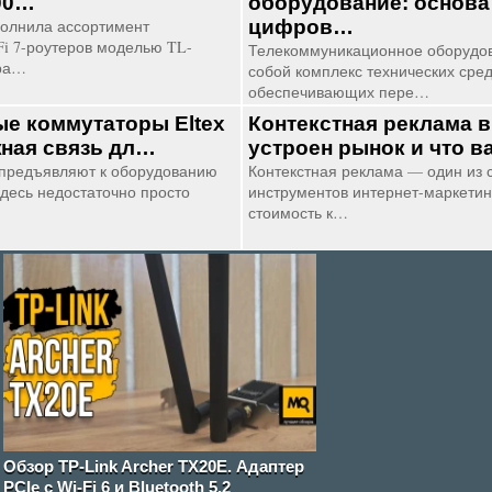
00…
оборудование: основа
полнила ассортимент
цифров…
i 7-роутеров моделью TL-
Телекоммуникационное оборудов
ора…
собой комплекс технических сред
обеспечивающих пере…
е коммутаторы Eltex
Контекстная реклама в
жная связь дл…
устроен рынок и что в
предъявляют к оборудованию
Контекстная реклама — один из 
десь недостаточно просто
инструментов интернет-маркетин
стоимость к…
Обзор TP-Link Archer TX20E. Адаптер
PCIe с Wi-Fi 6 и Bluetooth 5.2