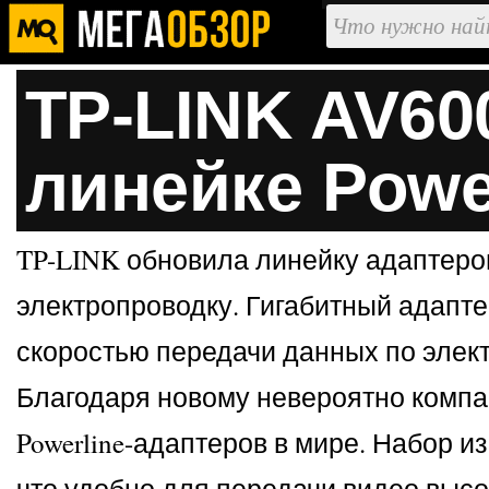
TP-LINK AV60
линейке Powe
TP-LINK обновила линейку адаптеров
электропроводку. Гигабитный адапте
скоростью передачи данных по элект
Благодаря новому невероятно компа
Powerline-адаптеров в мире. Набор и
что удобно для передачи видео высо