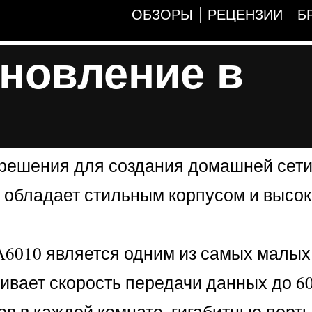
ОБЗОРЫ
РЕЦЕНЗИИ
Б
бновление в
х решения для создания домашней сети
0 обладает стильным корпусом и высо
A6010 является одним из самых малых
чивает скорость передачи данных до 60
ов в каждой комнате, гигабитные порт