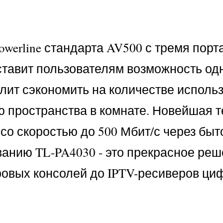
werline стандарта AV500 с тремя порт
оставит пользователям возможность о
олит сэкономить на количестве исполь
 пространства в комнате. Новейшая т
о скоростью до 500 Мбит/с через быто
нию TL-PA4030 - это прекрасное реше
ровых консолей до IPTV-ресиверов ци