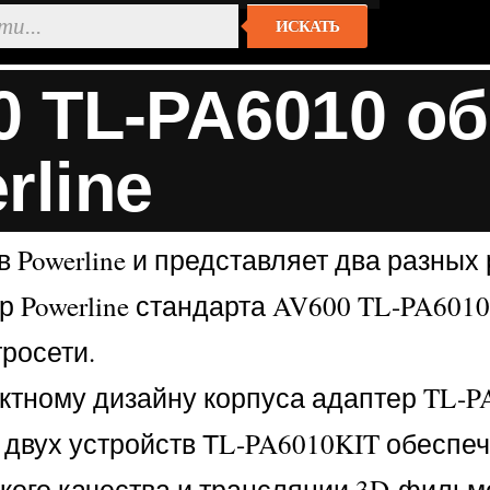
ИСКАТЬ
0 TL-PA6010 о
rline
 Powerline и представляет два разны
р Powerline стандарта AV600 TL-PA601
росети.
ктному дизайну корпуса адаптер TL-P
з двух устройств ТL-PA6010KIT обеспе
кого качества и трансляции 3D-фильм