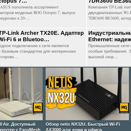
topus 7…
7DR3600 BE36
ASUS пополнила ассортимент
Компания TP-Link по
аторов моделью ROG Octopus 7, выпуск
двухдиапазонных Wi-F
риурочен к 20-…
7DR3600 BE3600, кот
TP-Link Archer TX20E. Адаптер
Индустриальны
Wi-Fi 6 и Bluetoo…
Ethernet: наде
одное подключение к сети является
Промышленные сети 
 базовым стандартом для материнских
особые требования. З
беспрово…
высокой скор…
0 Air. Доступный
Обзор netis NX32U. Быстрый Wi-Fi
роутер с EasyMesh
AX3000 для дома и офиса