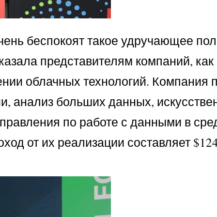
очень беспокоят такое удручающее по
казала представителям компаний, как
ении облачных технологий. Компания 
ии, анализ больших данных, искусств
направления по работе с данными в сре
оход от их реализации составляет $12