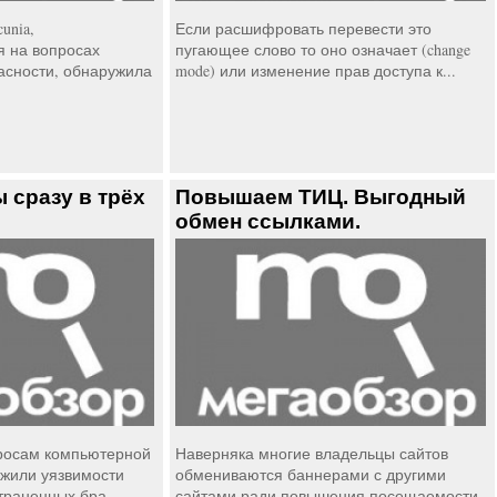
unia,
Если расшифровать перевести это
 на вопросах
пугающее слово то оно означает (change
асности, обнаружила
mode) или изменение прав доступа к...
 сразу в трёх
Повышаем ТИЦ. Выгодный
обмен ссылками.
росам компьютерной
Наверняка многие владельцы сайтов
ужили уязвимости
обмениваются баннерами с другими
траненных бра...
сайтами ради повышения посещаемости