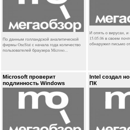
И опять о вирусах, 
15.05.06 в своем поч
По данным голландской аналитической
обнаружил письмо от 
фирмы OneStat с начала года количество
пользователей браузера Microso...
Microsoft проверит
Intel создал 
подлинность Windows
ПК