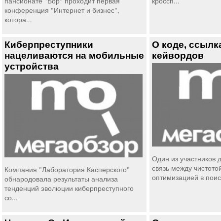
пансионате "Бор" проходит первая
кроссп...
конференция "Интернет и бизнес",
котора...
Киберпреступники
О коде, ссылк
нацеливаются на мобильные
кейвордов
устройства
Один из участников д
связь между чистото
Компания "Лаборатория Касперского"
оптимизацией в поиск
обнародовала результаты анализа
тенденций эволюции киберпреступного
со...