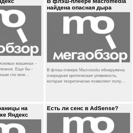
ндекс
В флэш-плеере Macromedia
найдена опасная дыра
оисковых машинах –
лезное. Еще бы -
В флэш-плеере Macromedia обнаружена
ным (по мне...
очередная критическая уязвимость,
которая теоретически позволяет полу...
раницы на
Есть ли сенс в AdSense?
ке Яндекс