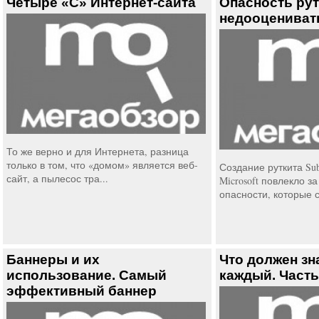
Четыре «С» Интернет-сайта
Опасность рут
недооцениват
То же верно и для Интернета, разница
только в том, что «домом» является веб-
Создание руткита Su
сайт, а пылесос тра...
Microsoft повлекло з
опасности, которые с
Баннеры и их
Что должен зн
использование. Самый
каждый. Часть
эффективный баннер