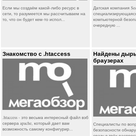
Если мы создаём какой-либо ресурс в
Датская компания Sec
сети, то разумеется мы рассчитываем на
специализирующаяся
то, что он будет кем-то испол...
компьютерной безоп
очередную ...
Знакомство с .htaccess
Найдены дыры
браузерах
.htaccess - это весьма интересный файл вэб
сервера apache, который дает вам
Специалисты по воп
возможность самому конфигурир...
безопасности обнар
сразу в трёх распрос