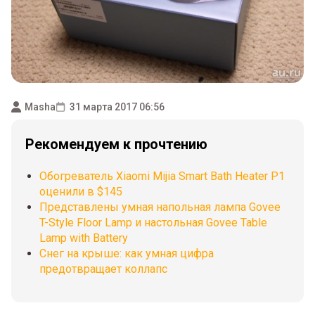
Masha
31 марта 2017 06:56
Рекомендуем к прочтению
Обогреватель Xiaomi Mijia Smart Bath Heater P1
оценили в $145
Представлены умная напольная лампа Govee
T-Style Floor Lamp и настольная Govee Table
Lamp with Battery
Снег на крыше: как умная цифра
предотвращает коллапс