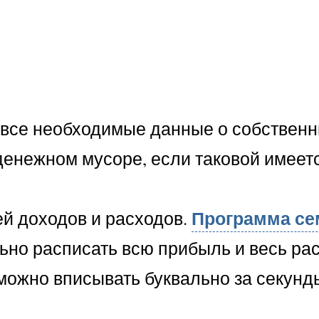
ь все необходимые данные о собственн
денежном мусоре, если таковой имеетс
Программа с
й доходов и расходов.
ьно расписать всю прибыль и весь ра
можно вписывать буквально за секунд