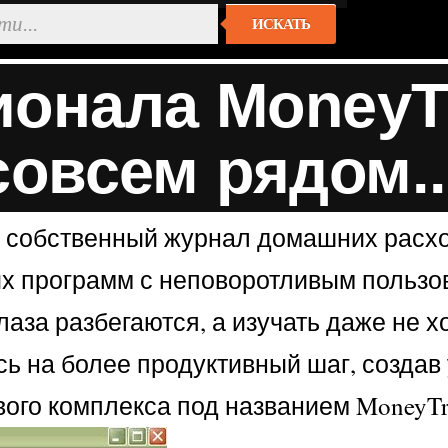
ИСКАТЬ
онала MoneyT
совсем рядом..
 собственный журнал домашних расход
х программ с неповоротливым пользо
лаза разбегаются, а изучать даже не 
ись на более продуктивный шаг, созда
вого комплекса под названием MoneyTra