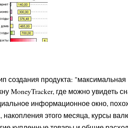
п создания продукта: "максимальная 
ну MoneyTracker, где можно увидеть с
циальное информационное окно, похоже
, накопления этого месяца, курсы вал
огие купленные товары и общие расхо