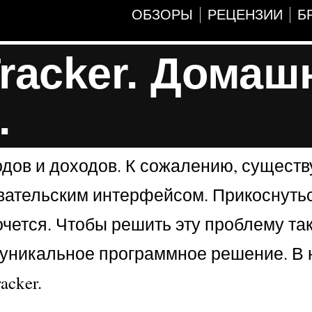
ОБЗОРЫ
РЕЦЕНЗИИ
Б
racker. Домаш
.
ов и доходов. К сожалению, существу
вательским интерфейсом. Прикоснуть
хочется. Чтобы решить эту проблему т
в уникальное программное решение. В
cker.