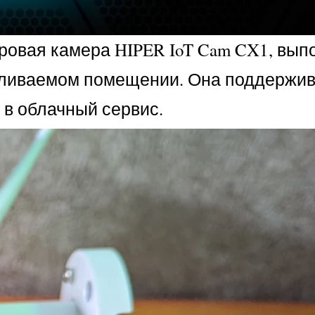
фровая камера HIPER IoT Cam CX1, вып
апливаемом помещении. Она поддержи
 в облачный сервис.