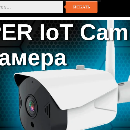
ИСКАТЬ
ER IoT Cam
камера