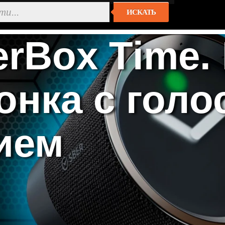
ИСКАТЬ
rBox Time.
онка с гол
ием