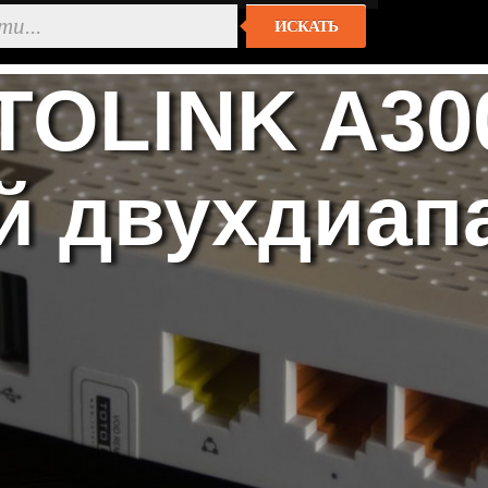
ИСКАТЬ
TOLINK A30
й двухдиап