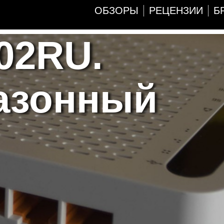
ОБЗОРЫ
РЕЦЕНЗИИ
Б
02RU.
азонный