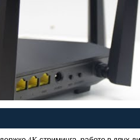
держке 4K-стриминга, работе в двух д