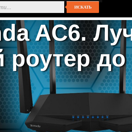
ИСКАТЬ
nda AC6. Лу
 роутер до 