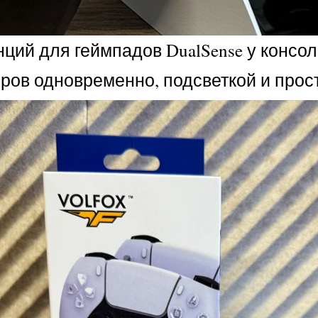
й для геймпадов DualSense у консоли P
ров одновременно, подсветкой и прост