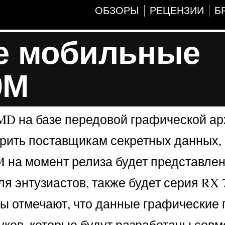
ОБЗОРЫ
РЕЦЕНЗИИ
Б
ые мобильные
0M
MD на базе передовой графической ар
рить поставщикам секретных данных,
0M на момент релиза будет представле
я энтузиастов, также будет серия RX
сты отмечают, что данные графические
уков, которые будут разработаны сов