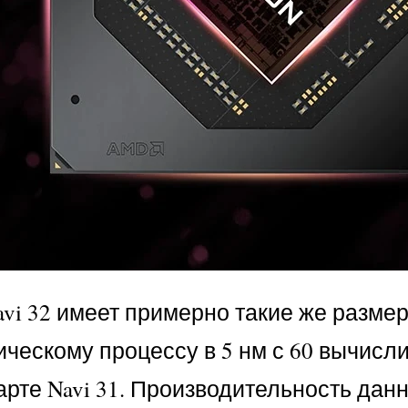
avi 32 имеет примерно такие же разме
ическому процессу в 5 нм с 60 вычис
те Navi 31. Производительность данн