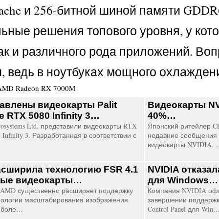
 Cache и 256-битной шиной памяти GDD
ьные решения топового уровня, у кот
так и различного рода приложений. Воп
ы, ведь в ноутбуках мощного охлаждени
AMD Radeon RX 7000M
авлены видеокарты Palit
Видеокарты NV
 RTX 5080 Infinity 3…
40%…
osystems Ltd. представили видеокарты RTX
Японский ритейлер C
 Infinity 3. Разработанная в соответствии с
недавние сообщения 
видеокарты NVIDIA. 
сширила технологию FSR 4.1
NVIDIA отказал
рые видеокарты…
для Windows…
AMD существенно расширяет поддержку
Компания NVIDIA оф
нологии масштабирования изображения
завершении поддержк
а боле…
Control Panel для Win