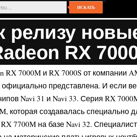
ИСКАТЬ
к релизу нов
Radeon RX 700
n RX 7000M и RX 7000S от компании A
официально представлена. И если ве
ипов Navi 31 и Navi 33. Серия RX 700
, которая создавалась специально дл
и RX 7700M на базе Navi 32. Специали
 на материнские платы игровых ноутб