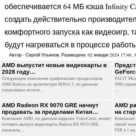
обеспечивается 64 МБ кэша Infinity
создать действительно производител
комфортного запуска как видеоигр, 
будут нагреваться в процессе работ
Автор -
Сергей Ульянов
. Размещено:
02 января 2024 17:40
.
AMD выпустит новые видеокарты в
Предст
2028 году…
GeForce
Следующее поколение графических процессоров
PALIT Micr
AMD Radeon на архитектуре RDNA 5, по данным
5080 серии
отраслевых источн…
…
AMD Radeon RX 9070 GRE начнут
AMD ра
продавать за пределами Китая…
на ста
Компания AMD, по данным издания VideoCardz, может
Компания 
готовить выпуск видеокарты Radeon RX 9070 GRE,
своей тех
изначаль…
FSR 4.1 н