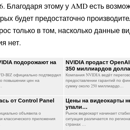
R6. Благодаря этому у AMD есть возмо
орых будет предостаточно производит
рос только в том, насколько данные в
я нет.
IDIA подорожают на
NVIDIA продаст OpenAI
350 миллиардов долл
FD-BIZ официально подтвердил
Компания NVIDIA ведёт перегов
о повышении цен на
предоставлении гарантий по фи
…
сумму около 250 миллиардо…
ась от Control Panel
Цены на видеокарты н
упали…
ициально объявила о
Рынок видеокарт начинает стабил
и классического приложения
ситуация различается по региона
…
странах …