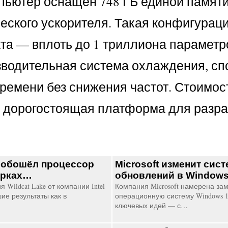
пьютер оснащён 748 ГБ единой памяти
еского ускорителя. Такая конфигурац
кта — вплоть до 1 триллиона параметр
зводительная система охлаждения, с
ремени без снижения частот. Стоимос
ь дорогостоящая платформа для разра
50 обошёл процессор
Microsoft изменит сис
арках…
обновлений в Window
Wildcat Lake от компании Intel
Компания Microsoft намерена за
е результаты как в
операционную систему Windows 11
ключевых идей — с…