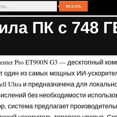
ИСКАТЬ
ла ПК с 748 Г
enter Pro ET900N G3 — десктопный ко
ет один из самых мощных ИИ-ускорите
ll Ultra и предназначена для локальн
ислений без необходимости использо
, система предлагает производительно
еский ускоритель топового уровня. С