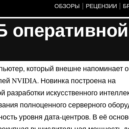
ОБЗОРЫ
РЕЦЕНЗИИ
Б
Б оперативной
мпьютер, который внешне напоминает 
лей NVIDIA. Новинка построена на
ой разработки искусственного интеллек
вания полноценного серверного обору
сть уровня дата-центров. В её основ
овокупная вычислительная мощность до