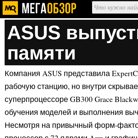
ASUS выпусти
памяти
Компания ASUS представила ExpertC
рабочую станцию, но внутри скрыва
суперпроцессоре GB300 Grace Blackwe
обучения моделей и выполнения выч
Несмотря на привычный форм-фактор
процессор с 72 ядрами Arm и графич