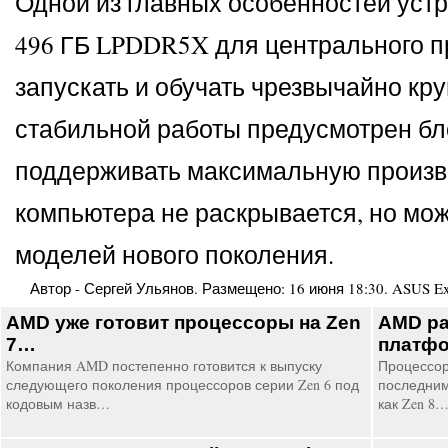
Одной из главных особенностей уст
496 ГБ LPDDR5X для центрального п
запускать и обучать чрезвычайно кр
стабильной работы предусмотрен бл
поддерживать максимальную произво
компьютера не раскрывается, но мо
моделей нового поколения.
Автор -
Сергей Ульянов
. Размещено:
16 июня 18:30
.
ASUS Ex
AMD уже готовит процессоры на Zen
AMD ра
7…
платф
Компания AMD постепенно готовится к выпуску
Процессоры
следующего поколения процессоров серии Zen 6 под
последним
кодовым назв…
как Zen 8