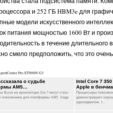
ройства стала подсистема памяти. Ком
роцессора и 252 ГБ HBM3e для графич
упные модели искусственного интелле
ок питания мощностью 1600 Вт и прои
дительность в течение длительного в
жно смело предположить, что это очен
pertCenter Pro ET900N G3
ссказала о судьбе
Intel Core 7 3
ормы AM5…
Apple в бенчм
 Ryzen на архитектуре Zen 7 могут стать
Процессоры поколения 
 поколением для платформы AM5, тогда
демонстрируют хороши
…
одноядерном, т…