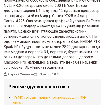
пропускную способность соединения CPU и GPU через
NVLink-C2C на уровне около 600 ГБ/сек. Более
доступная версия N1 получила 12-ядерный процессор
с конфигурацией из 8 ядер Cortex-X925 и 4 ядер
Cortex-A725. Она оснащается графикой уровня GeForce
RTX 5050 и поддерживает до 64 ГБ унифицированной
памяти. Однако впечатляющие характеристики
сопровождаются не менее впечатляющей ценой. По
оценкам аналитиков, компьютеры на базе NVIDIA RTX
Spark N1x будут стоить не менее 2899 долларов, тогда
как модели с версией N1, вероятно, будут начинаться
от 1799 долларов. Это довольно дорого — дороже
MacBook Pro, например, а ведь это цена без наценки
со стороны OEM-производителей.
Сергей Ульянов
03 июня 18:47
Рекомендуем к прочтению
TSMC готовит новый техпроцесс для ИИ-
чипов