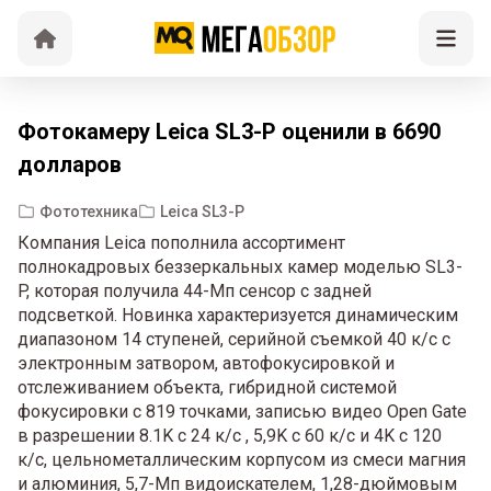
Фотокамеру Leica SL3-P оценили в 6690
долларов
Фототехника
Leica SL3-P
Компания Leica пополнила ассортимент
полнокадровых беззеркальных камер моделью SL3-
P, которая получила 44-Мп сенсор с задней
подсветкой. Новинка характеризуется динамическим
диапазоном 14 ступеней, серийной съемкой 40 к/c с
электронным затвором, автофокусировкой и
отслеживанием объекта, гибридной системой
фокусировки с 819 точками, записью видео Open Gate
в разрешении 8.1K с 24 к/c , 5,9K с 60 к/с и 4K с 120
к/c, цельнометаллическим корпусом из смеси магния
и алюминия, 5,7-Мп видоискателем, 1,28-дюймовым