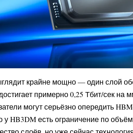
глядит крайне мощно — один слой обес
достигает примерно 0,25 Тбит/сек на 
казатели могут серьёзно опередить HBM
о у HB3DM есть ограничение по объёму
чество слоёв, но уже сейчас технолог