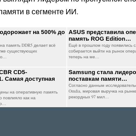
памяти в сегменте ИИ.
одорожает на 500% до
ASUS представила оп
память ROG Edition…
 на память DDR5 делает всё
Ещё в прошлом году появились с
 уже существующих
собирается выйти на рынок опер
сбо…
теперь на ме…
 CBR CD5-
Samsung стала лидеро
. Самая доступная
поставкам памяти…
Согласно данным исследователь
Omdia, мировая выручка на рынк
цены на оперативную память
рекордных 97 мил…
о повлияло как на
ор…