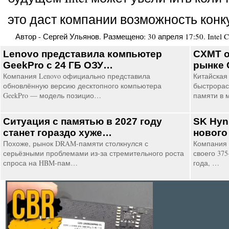
это даст компании возможность конк
Автор -
Сергей Ульянов
. Размещено:
30 апреля 17:50
.
Intel 
Lenovo представила компьютер
CXMT о
GeekPro с 24 ГБ ОЗУ…
рынке
Компания Lenovo официально представила
Китайская
обновлённую версию десктопного компьютера
быстрорас
GeekPro — модель позицио…
памяти в 
Ситуация с памятью в 2027 году
SK Hyn
станет гораздо хуже…
нового
Похоже, рынок DRAM-памяти столкнулся с
Компания 
серьёзными проблемами из-за стремительного роста
своего 37
спроса на HBM-пам…
года, …