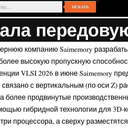
ИСКАТЬ
отала передов
дочернюю компанию Saimemory разрабат
ь более высокую пропускную способнос
нции VLSI 2026 в июне Saimemory пр
 связано с вертикальным (по оси Z) р
на более продвинутые производствен
мощью гибридной технологии для 3D-к
ри процессора, а сверху разместятс