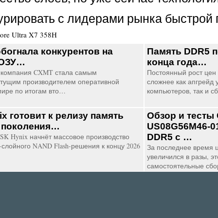
урировать с лидерами рынка быстрой 
Core Ultra X7 358H
богнала конкурентов на
Память DDR5 п
 ОЗУ…
конца года…
 компания CXMT стала самым
Постоянный рост цен
тущим производителем оперативной
сложнее как апгрейд
мире по итогам вто…
компьютеров, так и 
ix готовит к релизу память
Обзор и тесты
 поколения…
US08G56M46-01
SK Hynix начнёт массовое производство
DDR5 с …
5-слойного NAND Flash-решения к концу 2026
За последнее время 
увеличился в разы, эт
самостоятельные сб