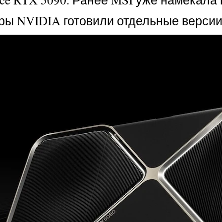
ёры NVIDIA готовили отдельные верси