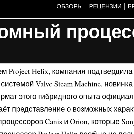
ОБЗОРЫ
РЕЦЕНЗИИ
Б
томный процес
м Project Helix, компания подтвердила
системой Valve Steam Machine, новинк
формат этого гибридного опыта официал
даёт представление о возможных хара
роцессоров Canis и Orion, которые So
 процессор Project Helix вообще не пол