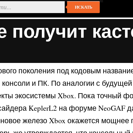
ИСКАТЬ
е получит кас
ового поколения под кодовым название
консоли и ПК. По аналогии с будущей 
роекты экосистемы Xbox. Пока точный 
нсайдера KeplerL2 на форуме NeoGAF 
 новое железо Xbox окажется мощнее п
еперь же утверждается, что консольный