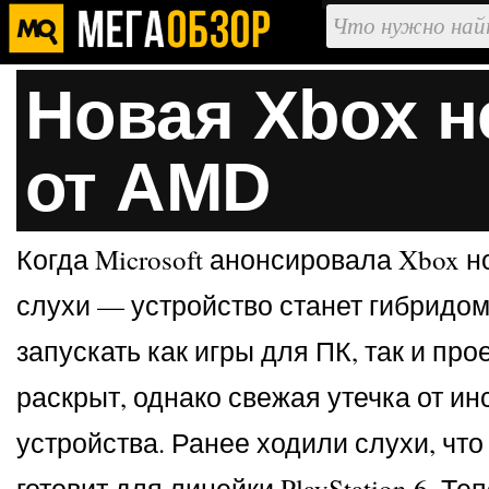
Новая Xbox н
от AMD
Когда Microsoft анонсировала Xbox н
слухи — устройство станет гибридом 
запускать как игры для ПК, так и п
раскрыт, однако свежая утечка от и
устройства. Ранее ходили слухи, что
готовит для линейки PlayStation 6. Т