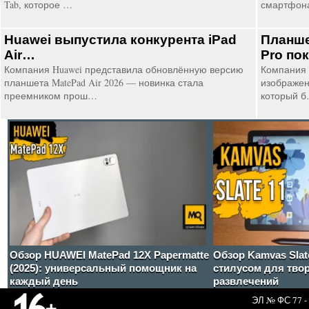
Tab, которое …
смартфо
Huawei выпустила конкурента iPad
Планше
Air…
Pro по
Компания Huawei представила обновлённую версию
Компания 
планшета MatePad Air 2026 — новинка стала
изображени
преемником прош…
который 
Обзор HUAWEI MatePad 12X Papermatte
Обзор Kamvas Slat
(2025): универсальный помощник на
стилусом для твор
каждый день
развлечений
ЭЛ № ФС 77 - 