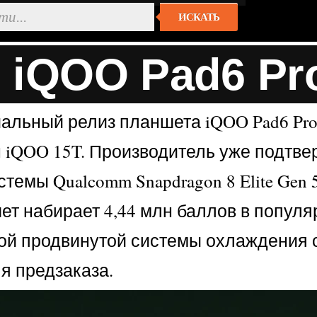
ИСКАТЬ
iQOO Pad6 Pro
льный релиз планшета iQOO Pad6 Pro с
iQOO 15T. Производитель уже подтвер
емы Qualcomm Snapdragon 8 Elite Gen 5
шет набирает 4,44 млн баллов в попул
самой продвинутой системы охлаждения
я предзаказа.