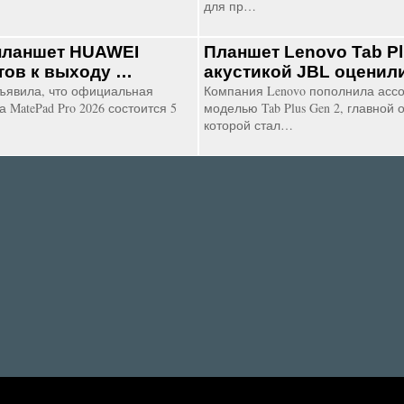
для пр…
планшет HUAWEI
Планшет Lenovo Tab Pl
отов к выходу …
акустикой JBL оценили
ъявила, что официальная
Компания Lenovo пополнила асс
 MatePad Pro 2026 состоится 5
моделью Tab Plus Gen 2, главной
которой стал…