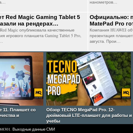
на…
нанометров…
т Red Magic Gaming Tablet 5
Официально: 
казали на рендерах…
MatePad Pro г
Red Magic опубликовала качественные
Компания HUAWEI об
я игрового планшета Gaming Tablet 5 Pro,
презентация планшета
б…
августа. Прои…
e 11. Планшет со
Обзор TECNO MegaPad Pro. 12-
чества и
дюймовый LTE-планшет для работы и
учебы
68301.
Выходные данные СМИ