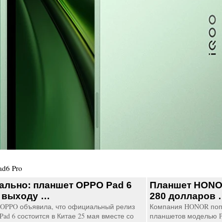
ad6 Pro
льно: планшет OPPO Pad 6
Планшет HONOR
к выходу …
280 долларов 
OPPO объявила, что официальный релиз
Компания HONOR поп
ad 6 состоится в Китае 25 мая вместе со
планшетов моделью Pa