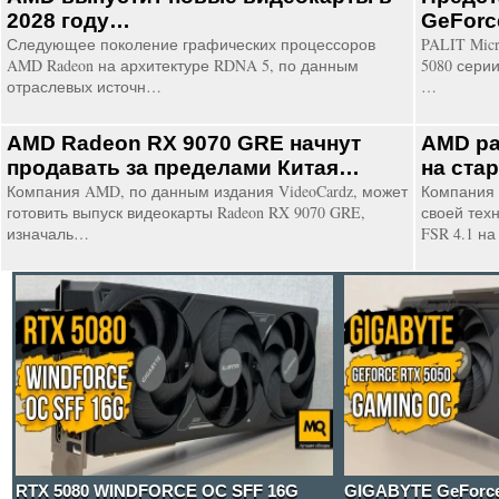
2028 году…
GeForce
Следующее поколение графических процессоров
PALIT Micr
AMD Radeon на архитектуре RDNA 5, по данным
5080 серии
отраслевых источн…
…
AMD Radeon RX 9070 GRE начнут
AMD ра
продавать за пределами Китая…
на ста
Компания AMD, по данным издания VideoCardz, может
Компания 
готовить выпуск видеокарты Radeon RX 9070 GRE,
своей тех
изначаль…
FSR 4.1 н
RTX 5080 WINDFORCE OC SFF 16G
GIGABYTE GeForc