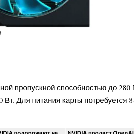
ной пропускной способностью до 280 Г
 Вт. Для питания карты потребуется 8
IDIA подорожают на
NVIDIA продаст OpenAI