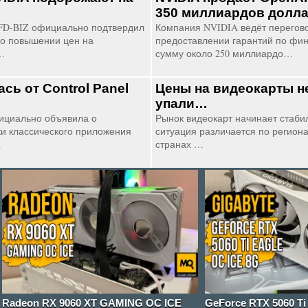
350 миллиардов долл
FD-BIZ официально подтвердил
Компания NVIDIA ведёт перегов
о повышении цен на
предоставлении гарантий по фи
…
сумму около 250 миллиардо…
ась от Control Panel
Цены на видеокарты н
упали…
ициально объявила о
Рынок видеокарт начинает стабил
и классического приложения
ситуация различается по региона
…
странах …
Radeon RX 9060 XT GAMING OC ICE
GeForce RTX 5060 T