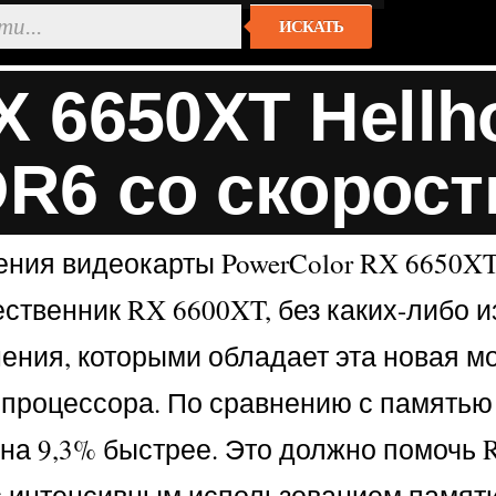
ИСКАТЬ
X 6650XT Hell
6 со скорость
ния видеокарты PowerColor RX 6650XT 
шественник RX 6600XT, без каких-либо
ения, которыми обладает эта новая м
 процессора. По сравнению с памятью 
 на 9,3% быстрее. Это должно помочь
 с интенсивным использованием памяти