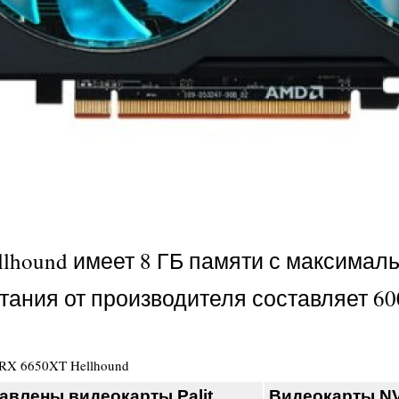
llhound имеет 8 ГБ памяти с максималь
ния от производителя составляет 600
 RX 6650XT Hellhound
авлены видеокарты Palit
Видеокарты NV