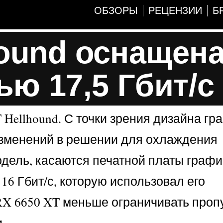
ОБЗОРЫ
РЕЦЕНЗИИ
Б
hound оснащен
ю 17,5 Гбит/с
Hellhound. С точки зрения дизайна г
 изменений в решении для охлаждения
одель, касаются печатной платы графи
16 Гбит/с, которую использовал его
 RX 6650 XT меньше ограничивать про
.