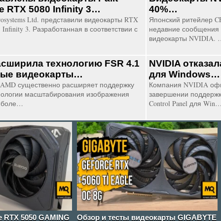
 RTX 5080 Infinity 3…
40%…
osystems Ltd. представили видеокарты RTX
Японский ритейлер C
 Infinity 3. Разработанная в соответствии с
недавние сообщения 
видеокарты NVIDIA. 
сширила технологию FSR 4.1
NVIDIA отказал
рые видеокарты…
для Windows…
AMD существенно расширяет поддержку
Компания NVIDIA оф
нологии масштабирования изображения
завершении поддержк
а боле…
Control Panel для Win
e RTX 5050 GAMING
Обзор и тесты видеокарты GIGABYTE