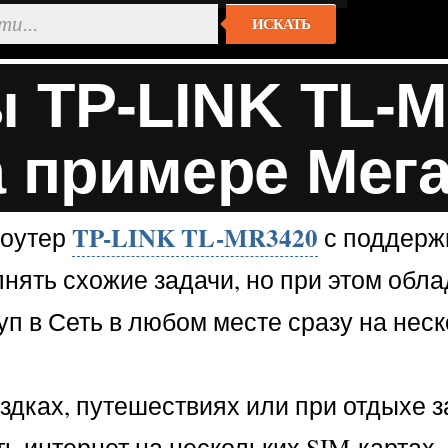
ИСКАТЬ
ы TP-LINK TL-
 примере Мега
TP-LINK TL-MR3420
роутер
с поддержк
лнять схожие задачи, но при этом обл
уп в Сеть в любом месте сразу на неск
здках, путешествиях или при отдыхе з
ь интернет на нескольких SIM-картах.