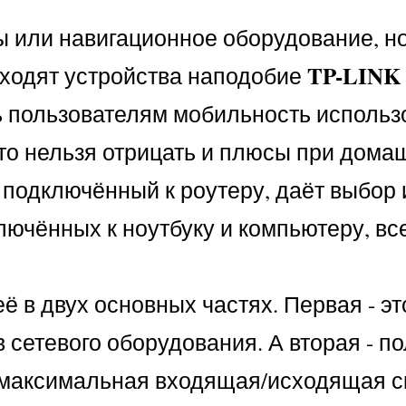
ы или навигационное оборудование, но
TP-LINK
иходят устройства наподобие
ь пользователям мобильность использ
то нельзя отрицать и плюсы при дом
 подключённый к роутеру, даёт выбор 
лючённых к ноутбуку и компьютеру, вс
её в двух основных частях. Первая - эт
 сетевого оборудования. А вторая - п
, максимальная входящая/исходящая с