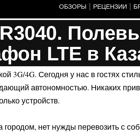
ОБЗОРЫ
РЕЦЕНЗИИ
Б
MR3040. Полев
фон LTE в Каз
ой 3G/4G. Сегодня у нас в гостях сти
адающий автономностью. Никаких прив
олько устройств.
а городом, нет нужды перевозить с со