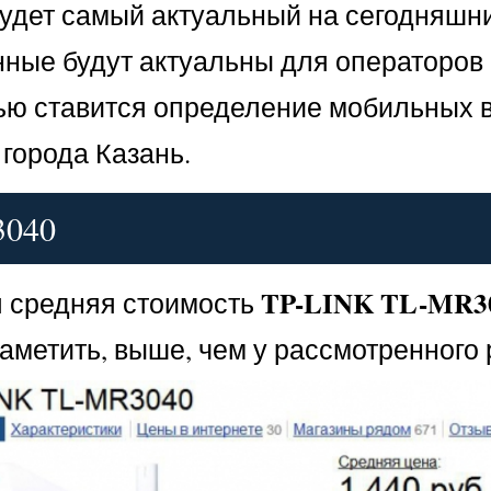
будет самый актуальный на сегодняшни
ные будут актуальны для операторов МТ
лью ставится определение мобильных
города Казань.
3040
TP-LINK TL-MR3
я средняя стоимость
заметить, выше, чем у рассмотренного