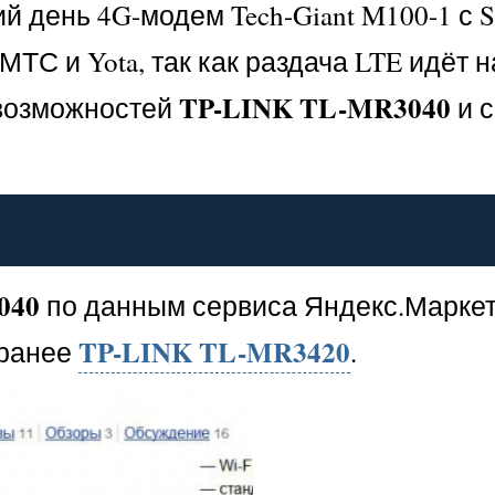
й день 4G-модем Tech-Giant M100-1 с 
С и Yota, так как раздача LTE идёт н
TP-LINK TL-MR3040
 возможностей
и 
040
по данным сервиса Яндекс.Маркет
TP-LINK TL-MR3420
 ранее
.