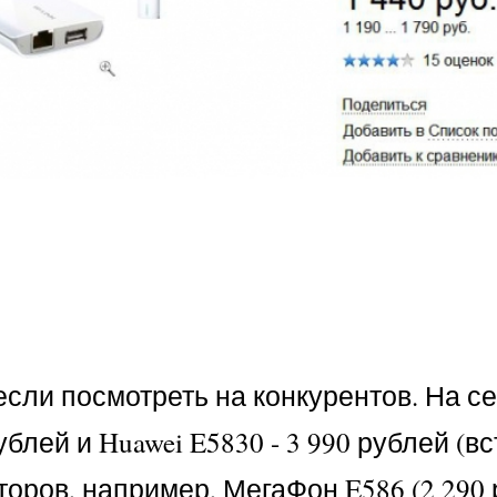
 если посмотреть на конкурентов. На с
ублей и Huawei E5830 - 3 990 рублей (в
оров, например, МегаФон E586 (2 290 