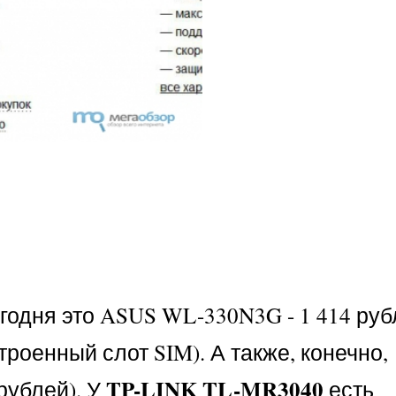
егодня это ASUS WL-330N3G - 1 414 руб
строенный слот SIM). А также, конечно,
TP-LINK TL-MR3040
рублей). У
есть