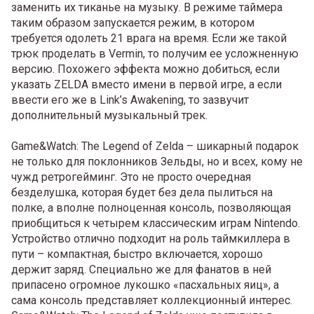
заменить их тиканье на музыку. В режиме таймера
таким образом запускается режим, в котором
требуется одолеть 21 врага на время. Если же такой
трюк проделать в Vermin, то получим ее усложненную
версию. Похожего эффекта можно добиться, если
указать ZELDA вместо имени в первой игре, а если
ввести его же в Link’s Awakening, то зазвучит
дополнительный музыкальный трек.
Game&Watch: The Legend of Zelda – шикарный подарок
не только для поклонников Зельды, но и всех, кому не
чужд ретрогейминг. Это не просто очередная
безделушка, которая будет без дела пылиться на
полке, а вполне полноценная консоль, позволяющая
приобщиться к четырем классическим играм Nintendo.
Устройство отлично подходит на роль таймкиллера в
пути – компактная, быстро включается, хорошо
держит заряд. Специально же для фанатов в ней
припасено огромное лукошко «пасхальных яиц», а
сама консоль представляет коллекционный интерес.