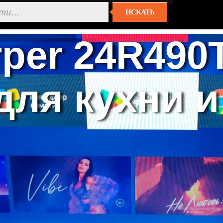
ИСКАТЬ
per 24R490
ля кухни и