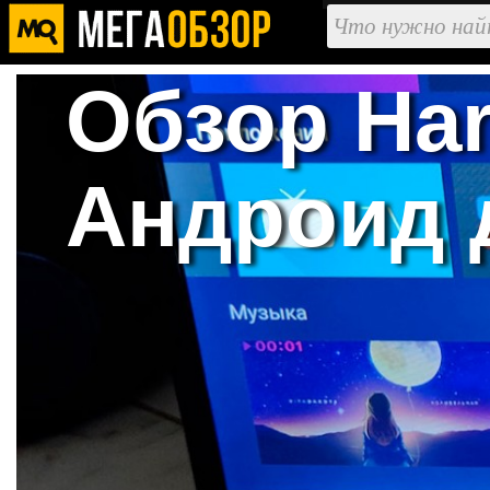
Обзор Har
Aндроид д