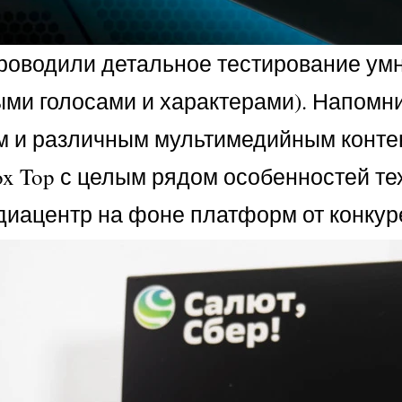
роводили детальное тестирование умн
ыми голосами и характерами). Напомн
м и различным мультимедийным конте
ox Top с целым рядом особенностей т
диацентр на фоне платформ от конкур