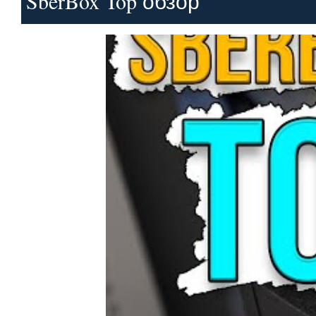
SberBox Top обзор