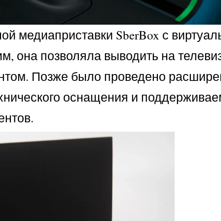
ой медиаприставки SberBox с виртуа
им, она позволяла выводить на телеви
нтом. Позже было проведено расшире
ехнического оснащения и поддержива
ентов.