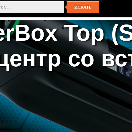
ИСКАТЬ
rBox Top (S
центр со вс