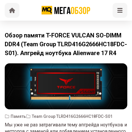
Обзор памяти T-FORCE VULCAN SO-DIMM
DDR4 (Team Group TLRD416G2666HC18FDC-
S01). Апгрейд ноутбука Alienware 17 R4
Память
Team Group TLRD416G2666HC18FDC-S01
Мы уже не раз затрагивали тему апгрейда ноутбуков и
неттопов с заменой или добавлением установленного