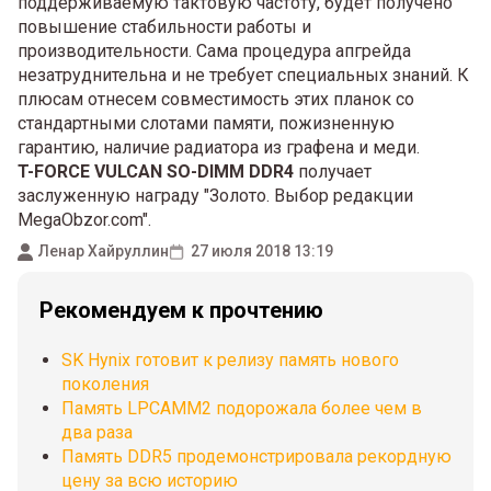
поддерживаемую тактовую частоту, будет получено
повышение стабильности работы и
производительности. Сама процедура апгрейда
незатруднительна и не требует специальных знаний. К
плюсам отнесем совместимость этих планок со
стандартными слотами памяти, пожизненную
гарантию, наличие радиатора из графена и меди.
T-FORCE VULCAN SO-DIMM DDR4
получает
заслуженную награду "Золото. Выбор редакции
MegaObzor.com".
Ленар Хайруллин
27 июля 2018 13:19
Рекомендуем к прочтению
SK Hynix готовит к релизу память нового
поколения
Память LPCAMM2 подорожала более чем в
два раза
Память DDR5 продемонстрировала рекордную
цену за всю историю