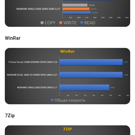
WinRar
7Zip