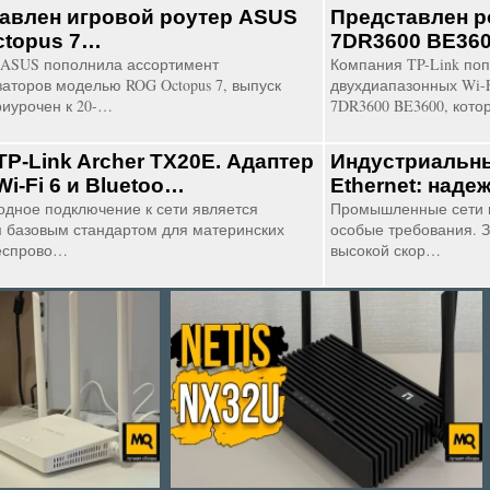
авлен игровой роутер ASUS
Представлен ро
topus 7…
7DR3600 BE36
ASUS пополнила ассортимент
Компания TP-Link по
аторов моделью ROG Octopus 7, выпуск
двухдиапазонных Wi-F
риурочен к 20-…
7DR3600 BE3600, кот
TP-Link Archer TX20E. Адаптер
Индустриальны
Wi-Fi 6 и Bluetoo…
Ethernet: наде
одное подключение к сети является
Промышленные сети 
 базовым стандартом для материнских
особые требования. З
беспрово…
высокой скор…