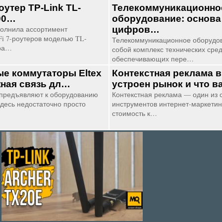
утер TP-Link TL-
Телекоммуникационно
00…
оборудование: основа
полнила ассортимент
цифров…
i 7-роутеров моделью TL-
Телекоммуникационное оборудов
ора…
собой комплекс технических сред
обеспечивающих пере…
е коммутаторы Eltex
Контекстная реклама в
жная связь дл…
устроен рынок и что в
предъявляют к оборудованию
Контекстная реклама — один из 
десь недостаточно просто
инструментов интернет-маркетин
стоимость к…