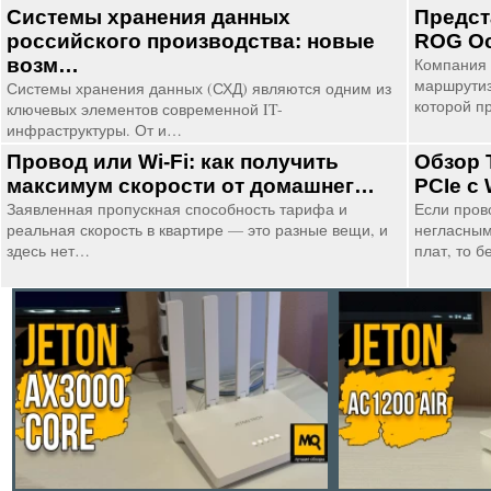
Системы хранения данных
Предст
российского производства: новые
ROG Oc
возм…
Компания 
маршрутиз
Системы хранения данных (СХД) являются одним из
которой п
ключевых элементов современной IT-
инфраструктуры. От и…
Провод или Wi-Fi: как получить
Обзор 
максимум скорости от домашнег…
PCIe с 
Заявленная пропускная способность тарифа и
Если пров
реальная скорость в квартире — это разные вещи, и
негласным
здесь нет…
плат, то 