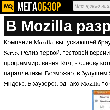
В Mozilla ра
Компания Mozilla, выпускающей брау
Servo. Релиз первой, тестовой верси
программирования Rust, в основу ко
параллелизм. Возможно, в будущем Se
Яндекс. Браузере), однако Mozilla п