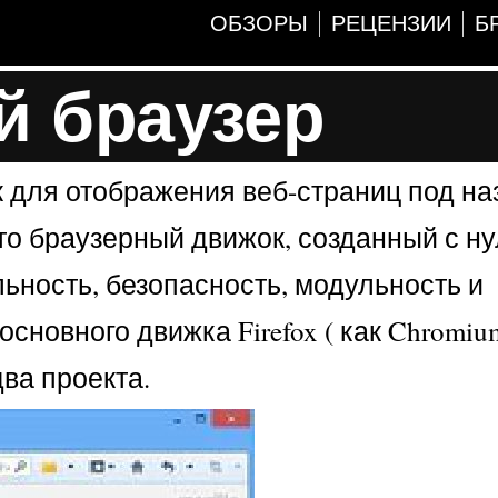
ОБЗОРЫ
РЕЦЕНЗИИ
Б
й браузер
к для отображения веб-страниц под н
это браузерный движок, созданный с ну
ьность, безопасность, модульность и
сновного движка Firefox ( как Chromiu
два проекта.