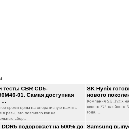
M
и тесты CBR CD5-
SK Hynix готов
6M46-01. Самая доступная
нового покол
 …
Компания SK Hynix н
своего 375-слойного 
нее время цены на оперативную память
года, …
 в разы, это повлияло как на
тельные сбор…
 DDR5 подорожает на 500% до
Samsung выпус