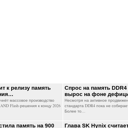
ит к релизу память
Спрос на память DDR4
ения…
вырос на фоне дефиц
ачнёт массовое производство
Несмотря на активное продвиже
NAND Flash-решения к концу 2026
стандарта DDR4 пока не собирает
Более то…
тила память на 900
Глава SK Hynix считает