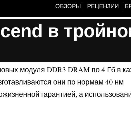
ОБЗОРЫ
РЕЦЕНЗИИ
Б
scend в тройн
 новых модуля DDR3 DRAM по 4 Гб в к
изготавливаются они по нормам 40 нм
пожизненной гарантией, а использован