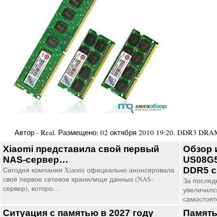
Автор -
Real
. Размещено:
02 октября 2010 19:20
.
DDR3 DRA
Xiaomi представила свой первый
Обзор 
NAS-сервер…
US08G5
Сегодня компания Xiaomi официально анонсировала
DDR5 с
своё первое сетевое хранилище данных (NAS-
За послед
сервер), которо…
увеличился
самостоя
Ситуация с памятью в 2027 году
Память