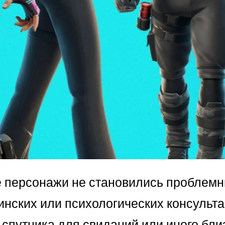
е персонажи не становились проблем
нских или психологических консульта
 спутника для свиданий или иного бли