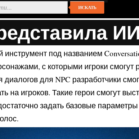
ИСКАТЬ
представила И
й инструмент под названием Conversati
ерсонажами, с которыми игроки смогут 
ия диалогов для NPC разработчики см
ть на игроков. Такие герои смогут вы
достаточно задать базовые параметры 
олос.