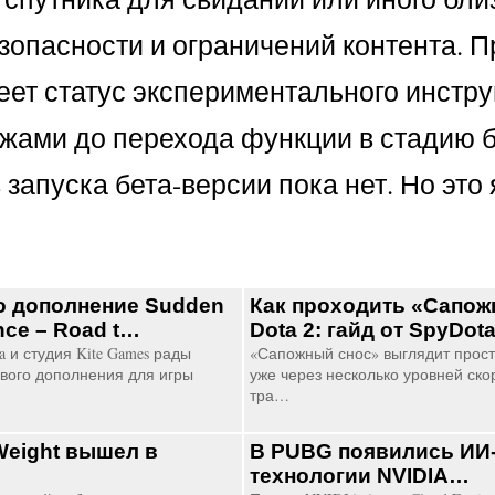
зопасности и ограничений контента. П
меет статус экспериментального инстру
жами до перехода функции в стадию б
запуска бета-версии пока нет. Но это
о дополнение Sudden
Как проходить «Сапож
ance – Road t…
Dota 2: гайд от SpyDot
a и студия Kite Games рады
«Сапожный снос» выглядит прост
вого дополнения для игры
уже через несколько уровней ско
тра…
Weight вышел в
В PUBG появились ИИ-
технологии NVIDIA…