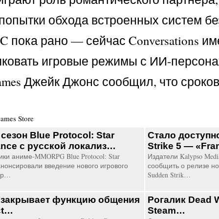
попытки обхода встроенных систем бе
C пока рано — сейчас Conversations и
ликовать игровые режимы с ИИ-персона
mes Джейк Джонс сообщил, что сроков 
ames Store
сезон Blue Protocol: Star
Стало доступн
nce с русской локализ…
Strike 5 — «Fr
ки аниме-MMORPG Blue Protocol: Star
Издатели Kalypso Medi
 анонсировали введение нового игрового
сообщить о релизе но
пр…
Sudden Strik…
 закрывает функцию общения
Рогалик Dead 
ct…
Steam…