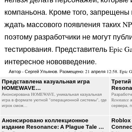
компаньона. Кроме того, запрещены 
ждать массового появления таких NP
поэтому разработчики не могут пуб
тестирования. Представитель Epic Ga
интересное нововведение.
Автор -
Сергей Ульянов
. Размещено:
21 апреля 12:58
.
Epic G
Представлена казуальная игра
Третий 
HOMEWAVE…
Resona
Анонсирована HOMEWAVE, уникальная казуальная
Разработчи
игра в формате уютной "операционной системы", где
Resonance
игрок смож…
сервера, 
Анонсировано коллекционное
Roblox
издание Resonance: A Plague Tale …
Conne