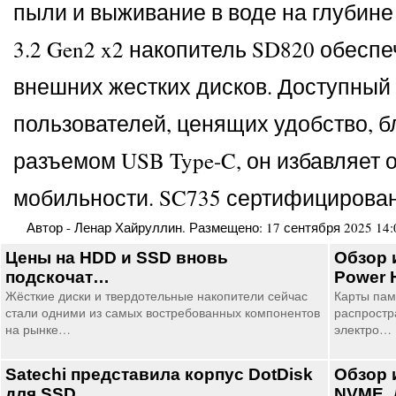
пыли и выживание в воде на глубине
3.2 Gen2 x2 накопитель SD820 обеспе
внешних жестких дисков. Доступный 
пользователей, ценящих удобство, б
разъемом USB Type-C, он избавляет о
мобильности. SC735 сертифицирован 
Автор -
Ленар Хайруллин
. Размещено:
17 сентября 2025 14:
Цены на HDD и SSD вновь
Обзор 
подскочат…
Power 
Жёсткие диски и твердотельные накопители сейчас
Карты пам
стали одними из самых востребованных компонентов
распростр
на рынке…
электро…
Satechi представила корпус DotDisk
Обзор 
для SSD…
NVME. 