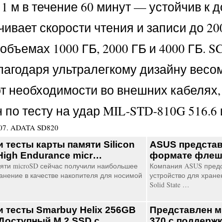
 1 м в течение 60 минут — устойчив 
чивает скорости чтения и записи до 20
объемах 1000 ГБ, 2000 ГБ и 4000 ГБ. 
лагодаря ультралегкому дизайну весо
т необходимости во внешних кабелях, 
по тесту на удар MIL-STD-810G 516.6 
07
.
ADATA SD820
и тесты карты памяти Silicon
ASUS представ
High Endurance micr…
формате фле
яти microSD сейчас получили наибольшее
Компания ASUS предс
анение в качестве накопителя для носимой
устройство для хране
Solid State …
и тесты Smarbuy Helix 256GB
Представлен м
Доступный М.2 SSD с …
370 с поддерж