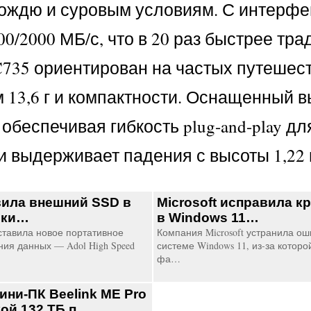
к дождю и суровым условиям. С интерф
00/2000 МБ/с, что в 20 раз быстрее тр
SC735 ориентирован на частых путешес
м 13,6 г и компактности. Оснащенный
обеспечивая гибкость plug-and-play дл
и выдерживает падения с высоты 1,22 
ила внешний SSD в
Microsoft исправила к
шки…
в Windows 11…
тавила новое портативное
Компания Microsoft устранила о
ния данных — Adol High Speed
системе Windows 11, из-за котор
фа…
ини-ПК Beelink ME Pro
кой 132 ТБ п…