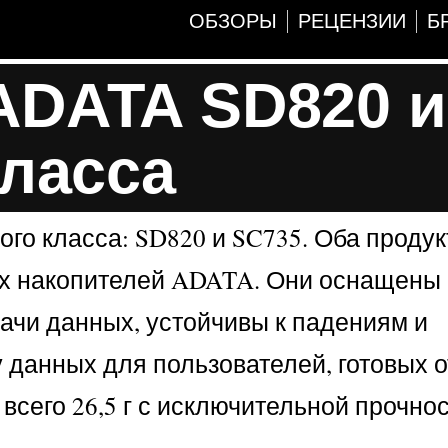
ОБЗОРЫ
РЕЦЕНЗИИ
Б
ADATA SD820 и
класса
го класса: SD820 и SC735. Оба продук
х накопителей ADATA. Они оснащены
дачи данных, устойчивы к падениям и
 данных для пользователей, готовых 
всего 26,5 г с исключительной прочно