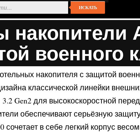
ИСКАТЬ
ы накопители 
той военного 
тельных накопителя с защитой военно
зайна классической линейки внешни
 3.2 Gen2 для высокоскоростной пере
ители обеспечивают серьёзную защиту
 сочетает в себе легкий корпус весом 
ь.