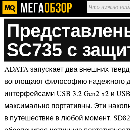
Представлен
SC735 с защи
ADATA запускает два внешних твердо
воплощают философию надежного ди
интерфейсами USB 3.2 Gen2 x2 и USB
максимально портативны. Эти накоп
в путешествие в любой момент. SD820
обеспечивая истинную портативност