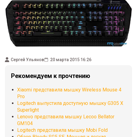
Сергей Ульянов
20 марта 2015 16:26
Рекомендуем к прочтению
Xiaomi представила мышку Wireless Mouse 4
Pro
Logitech выпустила доступную мышку G305 X
Superlight
Lenovo представила мышку Lecoo Bellator
GM104
Logitech представила мышку Mobi Fold
Обзор Bloody SG5 SE. Мощная и легкая