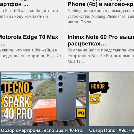
мартфон …
Phone (4b) в матово-
р SmartPikachu сообщает, что
Nothing анонсировала выход свое
вит к выходу компактный
устройства, Nothing Phone (4b), 
июля. По за…
otorola Edge 70 Max
Infinix Note 60 Pro вы
у…
расцветках…
ъявила, что уже в ближайшее
Компания Infinix представила но
представлен смартфон Edge 70
смартфона Note 60 Pro, которые 
Mist Ti…
Обзор смартфона Tecno Spark 40 Pro.
Обзор Honor X9d: «