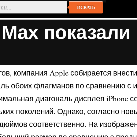
ИСКАТЬ
o Max показали
, компания Apple собирается внести 
ональ обоих флагманов по сравнению с
мальная диагональ дисплея iPhone со
ких поколений. Однако, согласно новым
 дюймов соответственно. На изображен
ет больший размер по сравнению с пред