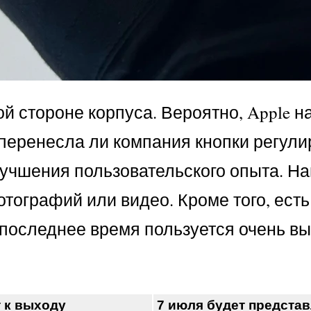
й стороне корпуса. Вероятно, Apple 
о, перенесла ли компания кнопки регул
лучшения пользовательского опыта. Н
тографий или видео. Кроме того, есть
в последнее время пользуется очень в
т к выходу
7 июля будет представ