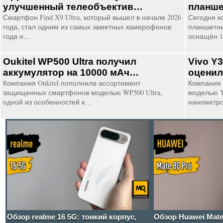
улучшенный телеобъектив…
планше
Смартфон Find X9 Ultra, который вышел в начале 2026
Сегодня к
года, стал одним из самых заметных камерофонов
планшетны
года н…
оснащён 1
Oukitel WP500 Ultra получил
Vivo Y
аккумулятор на 10000 мАч…
оценил
Компания Oukitel пополнила ассортимент
Компания 
защищенных смартфонов моделью WP500 Ultra,
моделью Y
одной из особенностей к…
нанометр
Обзор realme 16 5G: тонкий корпус,
Обзор Huawei Mate