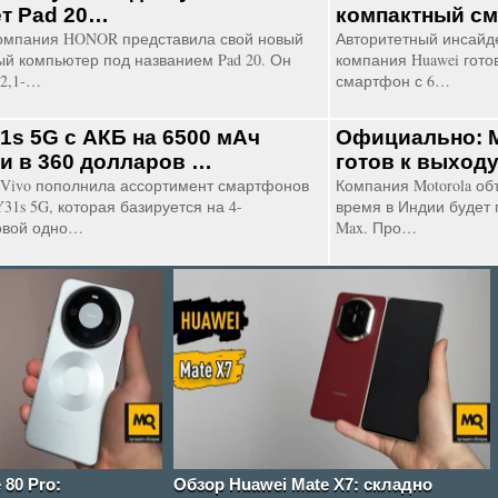
т Pad 20…
компактный с
омпания HONOR представила свой новый
Авторитетный инсайде
й компьютер под названием Pad 20. Он
компания Huawei гото
2,1-…
смартфон с 6…
31s 5G с АКБ на 6500 мАч
Официально: M
и в 360 долларов …
готов к выход
Vivo пополнила ассортимент смартфонов
Компания Motorola об
31s 5G, которая базируется на 4-
время в Индии будет 
овой одно…
Max. Про…
 80 Pro:
Обзор Huawei Mate X7: складно