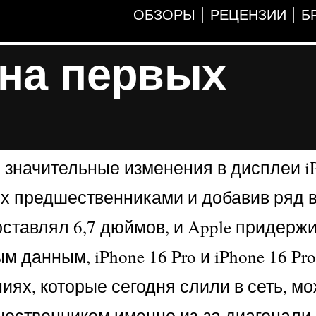
ОБЗОРЫ
РЕЦЕНЗИИ
Б
 на первых
значительные изменения в дисплеи iP
 их предшественниками и добавив ряд
ставлял 6,7 дюймов, и Apple придерж
 данным, iPhone 16 Pro и iPhone 16 Pr
иях, которые сегодня слили в сеть, м
шественником именно из-за диагонали 