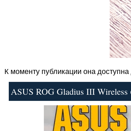
К моменту публикации она доступна 
ASUS ROG Gladius III Wireless