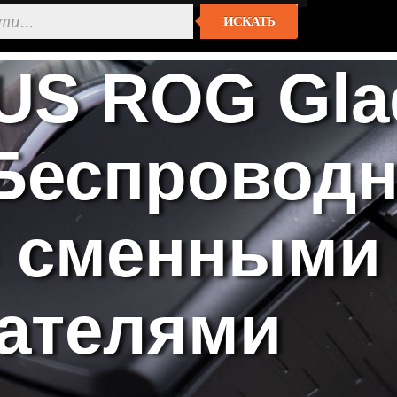
ИСКАТЬ
S ROG Gladi
 Беспровод
 сменными
ателями