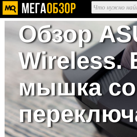
Обзор ASU
Wireless.
мышка со
переключ