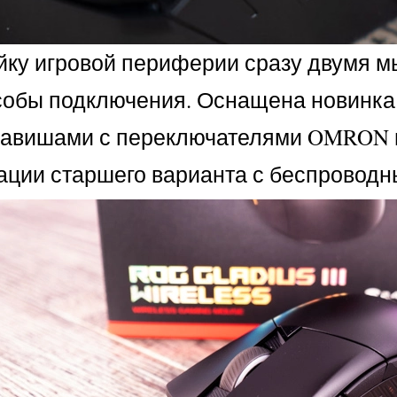
ку игровой периферии сразу двумя мы
собы подключения. Оснащена новинка с
авишами с переключателями OMRON и
ации старшего варианта с беспровод