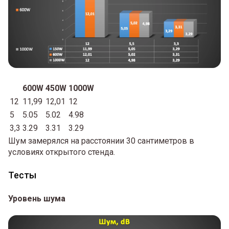
600W
450W
1000W
12
11,99
12,01
12
5
5.05
5.02
4.98
3,3
3.29
3.31
3.29
Шум замерялся на расстоянии 30 сантиметров в
условиях открытого стенда.
Тесты
Уровень шума