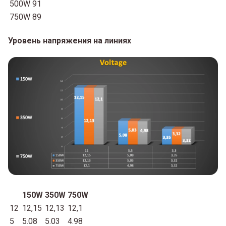
500W
91
750W
89
Уровень напряжения на линиях
150W
350W
750W
12
12,15
12,13
12,1
5
5.08
5.03
4.98