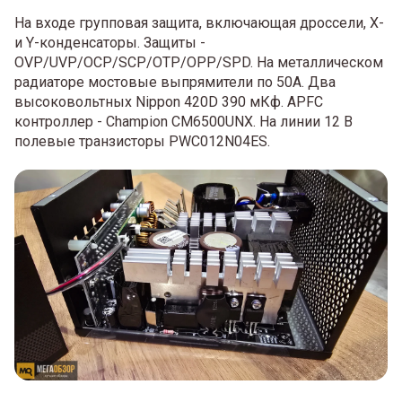
На входе групповая защита, включающая дроссели, X-
и Y-конденсаторы. Защиты -
OVP/UVP/OCP/SCP/OTP/OPP/SPD. На металлическом
радиаторе мостовые выпрямители по 50А. Два
высоковольтных Nippon 420D 390 мКф. APFC
контроллер - Champion CM6500UNX. На линии 12 В
полевые транзисторы PWC012N04ES.