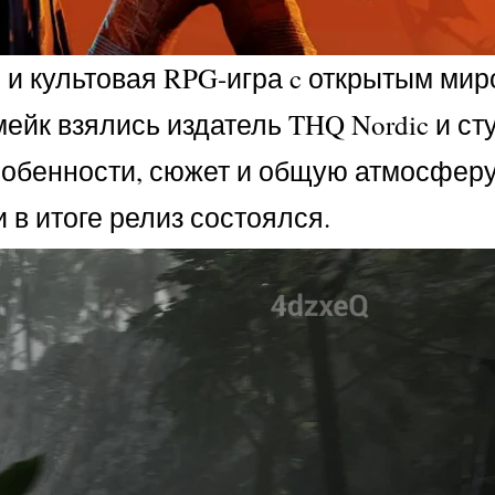
 и культовая RPG-игра c открытым мир
йк взялись издатель THQ Nordic и сту
 особенности, сюжет и общую атмосферу
 в итоге релиз состоялся.