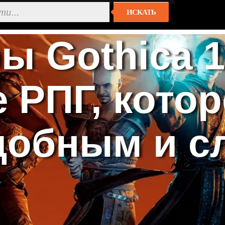
ИСКАТЬ
ы Gothica 
 РПГ, котор
добным и 