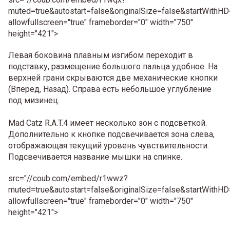
muted=true&autostart=false&originalSize=false&startWithHD
allowfullscreen="true" frameborder="0" width="750"
height="421">
Левая боковина плавным изгибом переходит в
подставку, размещение большого пальца удобное. На
верхней грани скрываются две механические кнопки
(Вперед, Назад). Справа есть небольшое углубление
под мизинец.
Mad Catz R.A.T.4 имеет несколько зон с подсветкой.
Дополнительно к кнопке подсвечивается зона слева,
отображающая текущий уровень чувствительности.
Подсвечивается название мышки на спинке.
src="//coub.com/embed/r1wwz?
muted=true&autostart=false&originalSize=false&startWithHD
allowfullscreen="true" frameborder="0" width="750"
height="421">