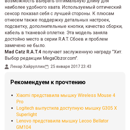
возможность выбрать оптимальную длину для
наиболее удобного хвата. Используемый оптический
сенсор показал себя с лучшей стороны. К плюсам
отнесем также поддержку детальных настроек,
подсветку, дополнительные кнопки, качество сборки,
кабель в тканевой оплетке. Эта модель заняла
достойно место в серии R.A.T. Сбоев и проблем
замечено не было.
Mad Catz R.A.T.4
получает заслуженную награду "Хит.
Выбор редакции MegaObzor.com".
Ленар Хайруллин
25 января 2017 23:43
Рекомендуем к прочтению
Xiaomi представила мышку Wireless Mouse 4
Pro
Logitech выпустила доступную мышку G305 X
Superlight
Lenovo представила мышку Lecoo Bellator
GM104