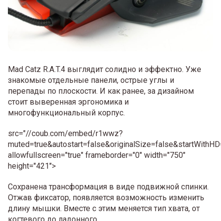
Mad Catz R.A.T.4 выглядит солидно и эффектно. Уже
знакомые отдельные панели, острые углы и
перепады по плоскости. И как ранее, за дизайном
стоит выверенная эргономика и
многофункциональный корпус.
src="//coub.com/embed/r1wwz?
muted=true&autostart=false&originalSize=false&startWithHD
allowfullscreen="true" frameborder="0" width="750"
height="421">
Сохранена трансформация в виде подвижной спинки.
Отжав фиксатор, появляется возможность изменить
длину мышки. Вместе с этим меняется тип хвата, от
когтевого до ладонного.