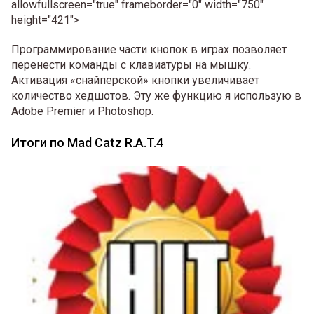
allowfullscreen="true" frameborder="0" width="750"
height="421">
Программирование части кнопок в играх позволяет
перенести команды с клавиатуры на мышку.
Активация «снайперской» кнопки увеличивает
количество хедшотов. Эту же функцию я использую в
Adobe Premier и Photoshop.
Итоги по Mad Catz R.A.T.4