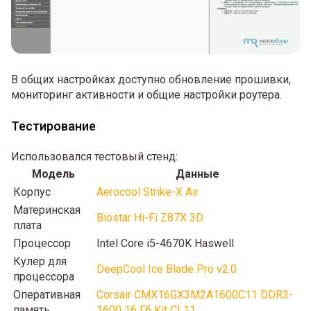
В общих настройках доступно обновление прошивки,
мониторинг активности и общие настройки роутера.
Тестирование
Использовался тестовый стенд:
Модель
Данные
Корпус
Aerocool Strike-X Air
Материнская
Biostar Hi-Fi Z87X 3D
плата
Процессор
Intel Core i5-4670K Haswell
Кулер для
DeepCool Ice Blade Pro v2.0
процессора
Оперативная
Corsair CMX16GX3M2A1600C11 DDR3-
память
1600 16 Гб Kit CL11