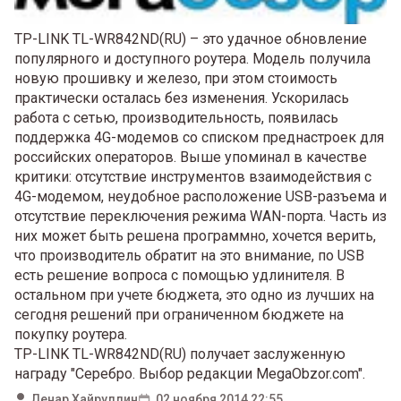
TP-LINK TL-WR842ND(RU) – это удачное обновление
популярного и доступного роутера. Модель получила
новую прошивку и железо, при этом стоимость
практически осталась без изменения. Ускорилась
работа с сетью, производительность, появилась
поддержка 4G-модемов со списком преднастроек для
российских операторов. Выше упоминал в качестве
критики: отсутствие инструментов взаимодействия с
4G-модемом, неудобное расположение USB-разъема и
отсутствие переключения режима WAN-порта. Часть из
них может быть решена программно, хочется верить,
что производитель обратит на это внимание, по USB
есть решение вопроса с помощью удлинителя. В
остальном при учете бюджета, это одно из лучших на
сегодня решений при ограниченном бюджете на
покупку роутера.
TP-LINK TL-WR842ND(RU) получает заслуженную
награду "Серебро. Выбор редакции MegaObzor.com".
Ленар Хайруллин
02 ноября 2014 22:55