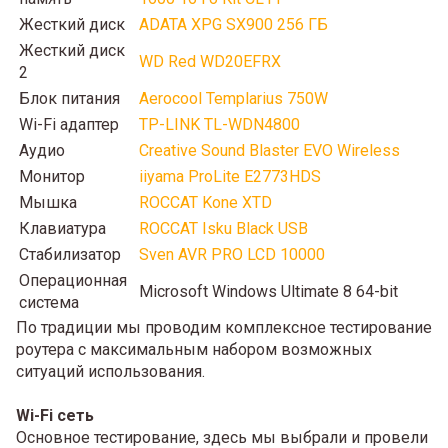
Жесткий диск
ADATA XPG SX900 256 ГБ
Жесткий диск
WD Red WD20EFRX
2
Блок питания
Aerocool Templarius 750W
Wi-Fi адаптер
TP-LINK TL-WDN4800
Аудио
Creative Sound Blaster EVO Wireless
Монитор
iiyama ProLite E2773HDS
Мышка
ROCCAT Kone XTD
Клавиатура
ROCCAT Isku Black USB
Стабилизатор
Sven AVR PRO LCD 10000
Операционная
Microsoft Windows Ultimate 8 64-bit
система
По традиции мы проводим комплексное тестирование
роутера с максимальным набором возможных
ситуаций использования.
Wi-Fi сеть
Основное тестирование, здесь мы выбрали и провели