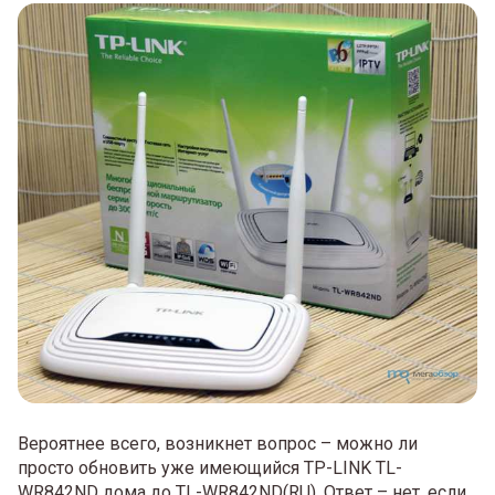
Вероятнее всего, возникнет вопрос – можно ли
просто обновить уже имеющийся TP-LINK TL-
WR842ND дома до TL-WR842ND(RU). Ответ – нет, если