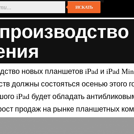
ИСКАТЬ
производство i
ения
ство новых планшетов iPad и iPad Mini
тв должны состояться осенью этого год
ьшого iPad будет обладать антибликов
 рост продаж на рынке планшетных ко