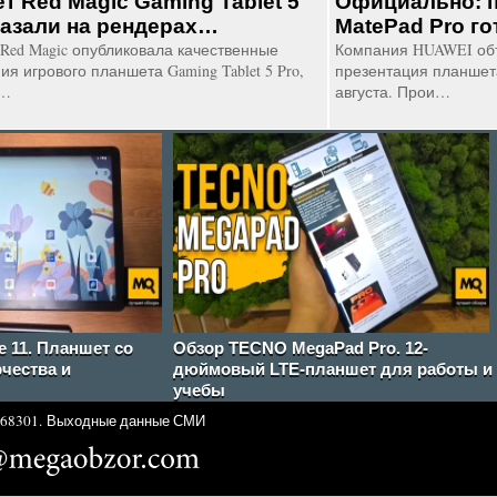
т Red Magic Gaming Tablet 5
Официально: 
казали на рендерах…
MatePad Pro г
Red Magic опубликовала качественные
Компания HUAWEI об
я игрового планшета Gaming Tablet 5 Pro,
презентация планшета
б…
августа. Прои…
e 11. Планшет со
Обзор TECNO MegaPad Pro. 12-
чества и
дюймовый LTE-планшет для работы и
учебы
68301.
Выходные данные СМИ