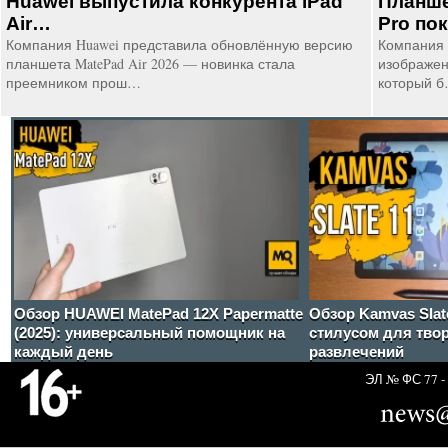
Huawei выпустила конкурента iPad
Планше
Air…
Pro по
Компания Huawei представила обновлённую версию
Компания 
планшета MatePad Air 2026 — новинка стала
изображени
преемником прош…
который 
Обзор HUAWEI MatePad 12X Papermatte
Обзор Kamvas Slat
(2025): универсальный помощник на
стилусом для твор
каждый день
развлечений
ЭЛ № ФС 77 - 