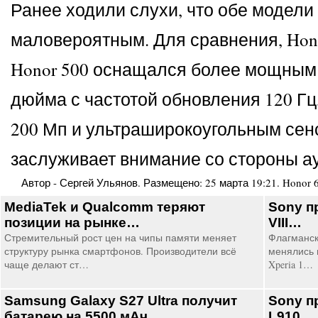
Ранее ходили слухи, что обе модели 
маловероятным. Для сравнения, Hono
Honor 500 оснащался более мощным S
дюйма с частотой обновления 120 Гц
200 Мп и ультраширокоугольным сенс
заслуживает внимание со стороны ау
Автор -
Сергей Ульянов
. Размещено:
25 марта 19:21
.
Honor 
MediaTek и Qualcomm теряют
Sony п
позиции на рынке…
VIII…
Стремительный рост цен на чипы памяти меняет
Флагманск
структуру рынка смартфонов. Производители всё
менялись 
чаще делают ст…
Xperia 1…
Samsung Galaxy S27 Ultra получит
Sony п
батарею на 5500 мАч…
L910…