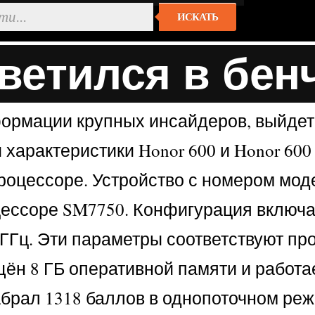
ИСКАТЬ
светился в бен
формации крупных инсайдеров, выйдет
характеристики Honor 600 и Honor 600 
 процессоре. Устройство с номером мо
цессоре SM7750. Конфигурация включает 
ГГц. Эти параметры соответствуют проц
ён 8 ГБ оперативной памяти и работае
набрал 1318 баллов в однопоточном реж