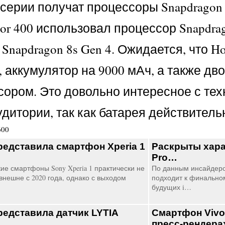
серии получат процессоры Snapdragon 
r 400 использовал процессор Snapdrago
napdragon 8s Gen 4. Ожидается, что H
, аккумулятор на 9000 мАч, а также 
ором. Это довольно интересное с тех
дитории, так как батарея действитель
600
редставила смартфон Xperia 1
Раскрыты хара
Pro…
ие смартфоны Sony Xperia 1 практически не
По данным инсайдеро
внешне с 2020 года, однако с выходом
подходит к финально
будущих i…
редставила датчик LYTIA
Смартфон Vivo
пресс-рендера