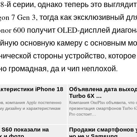
8-й серии, однако теперь это выглядит
n 7 Gen 3, тогда как эксклюзивный дл
onor 600 получит OLED-дисплей диагон
двойную основную камеру с основным м
нической стороны устройство, которое
но громадная, да и чип неплохой.
ктеристики iPhone 18
Объявлена дата выход
Turbo 6X …
в, компания Apple постепенно
Компания OnePlus объявила, что
му дизайну и характеристикам
презентация смартфонов Turbo 6X
Pro состоит…
 S60 показали на
Продажи смартфонов у
х и фото …
но не у Samsung…