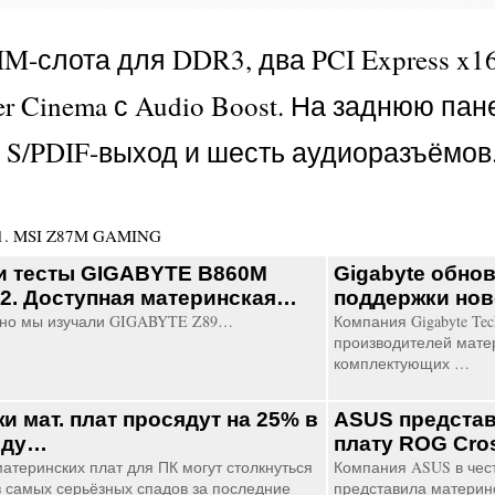
-слота для DDR3, два PCI Express x16 
er Cinema с Audio Boost. На заднюю пан
45, S/PDIF-выход и шесть аудиоразъёмо
1
.
MSI Z87M GAMING
и тесты GIGABYTE B860M
Gigabyte обно
V2. Доступная материнская…
поддержки но
вно мы изучали GIGABYTE Z89…
Компания Gigabyte Tec
производителей матер
комплектующих …
и мат. плат просядут на 25% в
ASUS предста
оду…
плату ROG Cro
атеринских плат для ПК могут столкнуться
Компания ASUS в чес
з самых серьёзных спадов за последние
представила материнс