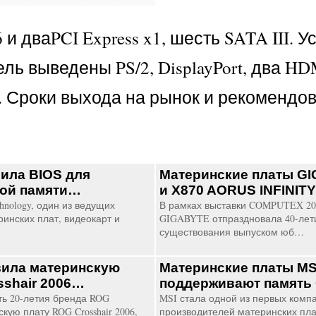
и дваPCI Express x1, шесть SATA III. 
ель выведены PS/2, DisplayPort, два HD
в. Сроки выхода на рынок и рекомендо
вила BIOS для
Материнские платы G
вой памяти…
и X870 AORUS INFINIT
hnology, один из ведущих
В рамках выставки COMPUTEX 20
инских плат, видеокарт и
GIGABYTE отпраздновала 40-лет
существования выпуском юб…
вила материнскую
Материнские платы MS
sshair 2006…
поддерживают памят
ть 20-летия бренда ROG
MSI стала одной из первых комп
кую плату ROG Crosshair 2006,
производителей материнских пла