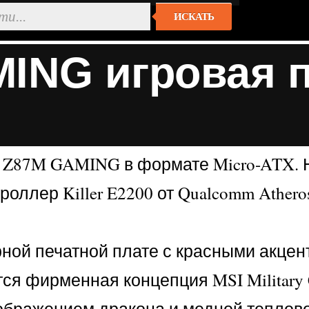
ИСКАТЬ
ING игровая 
 Z87M GAMING в формате Micro-ATX. 
нтроллер Killer E2200 от Qualcomm Athe
 печатной плате с красными акцентами
тся фирменная концепция MSI Military 
ображением дракона и медной теплово