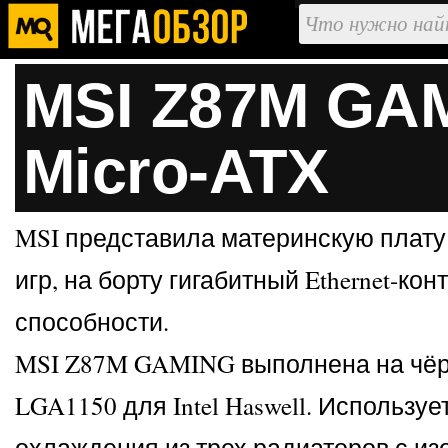
MSI Z87M GAM
Micro-ATX
MSI представила материнскую плату
игр, на борту гигабитный Ethernet-ко
способности.
MSI Z87M GAMING выполнена на чёрной
LGA1150 для Intel Haswell. Используе
охлаждения из трех радиаторов с из