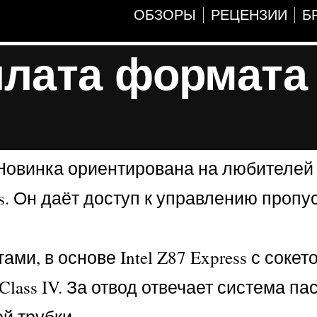
ОБЗОРЫ
РЕЦЕНЗИИ
Б
плата формата
Новинка ориентирована на любителей
ros. Он даёт доступ к управлению пропу
, в основе Intel Z87 Express с сокето
Class IV. За отвод отвечает система па
й трубки.