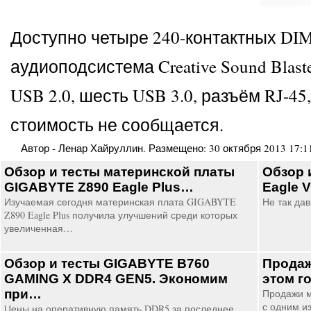
Доступно четыре 240-контактных DIMM
аудиоподсистема Creative Sound Blast
USB 2.0, шесть USB 3.0, разъём RJ-
стоимость не сообщается.
Автор -
Ленар Хайруллин
. Размещено:
30 октября 2013 17:1
Обзор и тесты материнской платы
Обзор 
GIGABYTE Z890 Eagle Plus…
Eagle 
Изучаемая сегодня материнская плата GIGABYTE
Не так да
Z890 Eagle Plus получила улучшений среди которых
увеличенная…
Обзор и тесты GIGABYTE B760
Продаж
GAMING X DDR4 GEN5. Экономим
этом г
при…
Продажи м
с одним и
Цены на оперативную память DDR5 за последнее