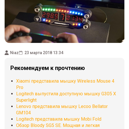
Niaz
23 марта 2018 13:34
Рекомендуем к прочтению
Xiaomi представила мышку Wireless Mouse 4
Pro
Logitech выпустила доступную мышку G305 X
Superlight
Lenovo представила мышку Lecoo Bellator
GM104
Logitech представила мышку Mobi Fold
Обзор Bloody SG5 SE. Мощная и легкая